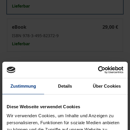
Lieferbar
Sehen als Erfahrung
eBook
29,00 €
ISBN 978-3-495-82372-9
Lieferbar
Preisangaben inkl. MwSt. Abhängig von der Lieferadresse
kann die MwSt. an der Kasse variieren.
In den Warenkorb
Zustimmung
Details
Über Cookies
Zur Wunschliste hinzufügen
Hinweise zu Versandkosten
Diese Webseite verwendet Cookies
Wir verwenden Cookies, um Inhalte und Anzeigen zu
personalisieren, Funktionen für soziale Medien anbieten
zu können und die Zugriffe auf unsere Website zu