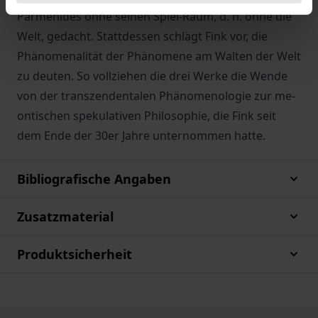
Parmenides ohne seinen Spiel-Raum, d. h. ohne die
Welt, gedacht. Stattdessen schlägt Fink vor, die
Phänomenalität der Phänomene am Walten der Welt
zu deuten. So vollziehen die drei Werke die Wende
von der transzendentalen Phänomenologie zur me-
ontischen spekulativen Philosophie, die Fink seit
dem Ende der 30er Jahre unternommen hatte.
Bibliografische Angaben
Zusatzmaterial
Produktsicherheit