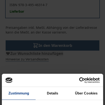
ISBN 978-3-495-46314-7
Lieferbar
Preisangaben inkl. MwSt. Abhängig von der Lieferadresse
kann die MwSt. an der Kasse variieren.
In den Warenkorb
Zur Wunschliste hinzufügen
Hinweise zu Versandkosten
Beschreibung
Zustimmung
Details
Über Cookies
Dieser Band der Eugen Fink Gesamtausgabe
umfasst drei Werke Eugen Finks aus den 1950er