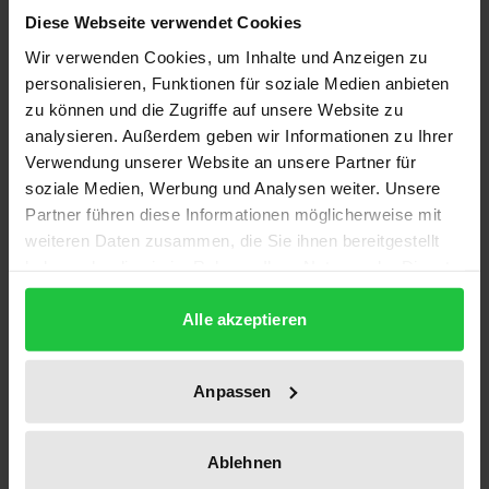
Diese Webseite verwendet Cookies
Jahren: Zur ontologischen Frühgeschichte von Zeit –
Raum – Bewegung. Sein, Wahrheit, Welt. Vor-Fragen
Wir verwenden Cookies, um Inhalte und Anzeigen zu
personalisieren, Funktionen für soziale Medien anbieten
zum Problem des Phänomen-Begriffs. und Alles und
zu können und die Zugriffe auf unsere Website zu
Nichts. Ein Umweg zur Philosophie. Diese Schriften
analysieren. Außerdem geben wir Informationen zu Ihrer
markieren den entscheidenden Schritt Finks zur
Verwendung unserer Website an unsere Partner für
kosmologischen Differenz, die sich in der
soziale Medien, Werbung und Analysen weiter. Unsere
Auseinandersetzung mit der Tradition der
Partner führen diese Informationen möglicherweise mit
abendländischen Metaphysik – von ihrem Beginn
weiteren Daten zusammen, die Sie ihnen bereitgestellt
haben oder die sie im Rahmen Ihrer Nutzung der Dienste
mit den Vorsokratikern bis zur Gegenwart der
gesammelt haben.
transzendentalen Phänomenologie – entwickelt.
Alle akzeptieren
Diese Auseinandersetzung beansprucht aber nicht,
als bloße Kritik aufzutreten, sondern als Erörterung
der bedeutsamen Kreuzwege, in denen die
Anpassen
ontologische Tradition sich an der dinglichen
Dimension des Seienden orientiert hat: Das Sein
Ablehnen
wurde schon zu Beginn der Philosophie mit