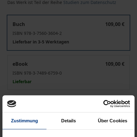
Das Werk ist Teil der Reihe
Studien zum Datenschutz
Sekundärnutzung klinischer Versorgungsdaten zur For
Buch
109,00 €
ISBN 978-3-7560-3604-2
Lieferbar in 3-5 Werktagen
Sekundärnutzung klinischer Versorgungsdaten zur For
eBook
109,00 €
ISBN 978-3-7489-6759-0
Lieferbar
Preisangaben inkl. MwSt. Abhängig von der Lieferadresse
kann die MwSt. an der Kasse variieren.
Zustimmung
Details
Über Cookies
In den Warenkorb
Zur Wunschliste hinzufügen