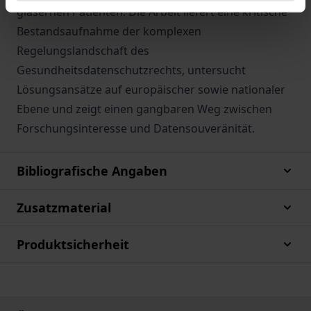
gläsernen Patienten. Die Arbeit liefert eine kritische
Bestandsaufnahme der komplexen
Regelungslandschaft des
Gesundheitsdatenschutzrechts, untersucht
Lösungsansätze auf europäischer sowie nationaler
Ebene und zeigt einen gangbaren Weg zwischen
Forschungsinteresse und Datensouveränität.
Bibliografische Angaben
Zusatzmaterial
Produktsicherheit