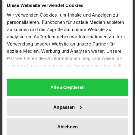
Diese Webseite verwendet Cookies
Hinweise zu Versandkosten
Wir verwenden Cookies, um Inhalte und Anzeigen zu
personalisieren, Funktionen für soziale Medien anbieten
zu können und die Zugriffe auf unsere Website zu
analysieren. Außerdem geben wir Informationen zu Ihrer
Beschreibung
Verwendung unserer Website an unsere Partner für
soziale Medien, Werbung und Analysen weiter. Unsere
Eine rechtssichere, praktikable und gerechte
Partner führen diese Informationen möglicherweise mit
Nutzung von Gesundheitsdaten für die Forschung
weiteren Daten zusammen, die Sie ihnen bereitgestellt
ist eine zentrale Herausforderung des
haben oder die sie im Rahmen Ihrer Nutzung der Dienste
gesammelt haben.
(Gesundheits-) Datenschutzrechts. Dabei bietet die
Alle akzeptieren
Weiterverarbeitung der täglich anfallenden Daten
aus der klinischen Versorgung ein enormes
Potenzial für die medizinische Forschung.
Anpassen
Gleichzeitig gilt es, das Recht auf informationelle
Selbstbestimmung der betroffenen Personen zu
Ablehnen
wahren, andernfalls droht das Szenario eines