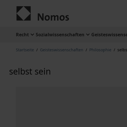
Zum Inhalt springen
Recht
Sozialwissenschaften
Geisteswissens
Startseite
/
Geisteswissenschaften
/
Philosophie
/
selbs
selbst sein