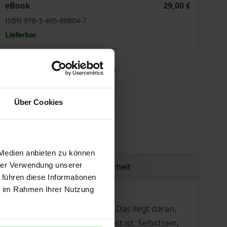
eBook
29,00 €
ISBN 978-3-495-80804-7
Lieferbar
 die MwSt. an der Kasse variieren.
gen
Über Cookies
 Medien anbieten zu können
hrer Verwendung unserer
Produktsicherheit
 führen diese Informationen
ie im Rahmen Ihrer Nutzung
er oder auf dem Schachbrett. Das liegt daran,
lbst, dass alles, was ist, selbst ist. Selbstsein,