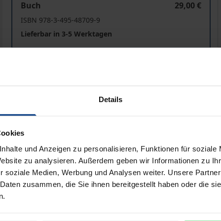
Buch
29,00 €
ISBN 978-3-495-48709-9
Lieferbar in 3-5 Werktagen
Preisangaben inkl. MwSt. Abhängig von der Lieferadresse kann
In den Warenkorb
Zur Wunschliste hinzufü
Details
Hinweise zu Versandkosten
Cookies
nhalte und Anzeigen zu personalisieren, Funktionen für soziale
Website zu analysieren. Außerdem geben wir Informationen zu I
Bibliografische Angaben
r soziale Medien, Werbung und Analysen weiter. Unsere Partner
 Daten zusammen, die Sie ihnen bereitgestellt haben oder die s
n.
osophie gleichen oft dem Verschieben von Figuren im Theat
für selbstverständlich hält. Es versteht sich aber nicht von se