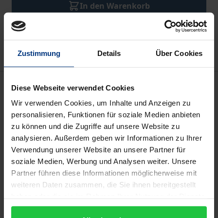
In den Warenkorb
Zur Wunschliste hinzufügen
Hinweise zu Versandkosten
Zustimmung
Details
Über Cookies
Beschreibung
Diese Webseite verwendet Cookies
Wir verwenden Cookies, um Inhalte und Anzeigen zu
Alte Menschen mit Hilfe- und Pflegebedarf, die in
personalisieren, Funktionen für soziale Medien anbieten
Altenpflegeeinrichtungen leben, haben nicht nur
zu können und die Zugriffe auf unsere Website zu
analysieren. Außerdem geben wir Informationen zu Ihrer
Anspruch auf eine qualitätsvolle medizinisch-
Verwendung unserer Website an unsere Partner für
pflegerische Versorgung, sondern explizit das Recht
soziale Medien, Werbung und Analysen weiter. Unsere
auf ein selbstbestimmtes Leben, das ihnen
Partner führen diese Informationen möglicherweise mit
gesellschaftliche Teilhabe ermöglicht. Dazu
weiteren Daten zusammen, die Sie ihnen bereitgestellt
verpflichten nicht zuletzt die Vorgaben der UN-
haben oder die sie im Rahmen Ihrer Nutzung der Dienste
Behindertenrechtskonvention. Das
gesammelt haben.