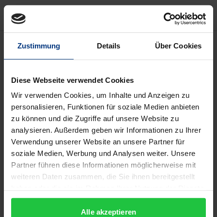
Bibliografische Angaben
Zustimmung
Details
Über Cookies
Auflage
Diese Webseite verwendet Cookies
1
Wir verwenden Cookies, um Inhalte und Anzeigen zu
personalisieren, Funktionen für soziale Medien anbieten
ISBN
zu können und die Zugriffe auf unsere Website zu
978-3-7930-9357-2
analysieren. Außerdem geben wir Informationen zu Ihrer
Verwendung unserer Website an unsere Partner für
Untertitel
soziale Medien, Werbung und Analysen weiter. Unsere
Die literarische Selbstreflexion der Wiener
Partner führen diese Informationen möglicherweise mit
Moderne
weiteren Daten zusammen, die Sie ihnen bereitgestellt
haben oder die sie im Rahmen Ihrer Nutzung der Dienste
Erscheinungsdatum
gesammelt haben.
01.09.2003
Alle akzeptieren