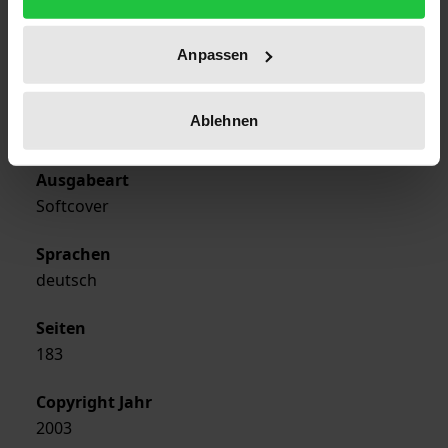
Erscheinungsjahr
Anpassen
2003
Verlag
Ablehnen
Rombach
Ausgabeart
Softcover
Sprachen
deutsch
Seiten
183
Copyright Jahr
2003