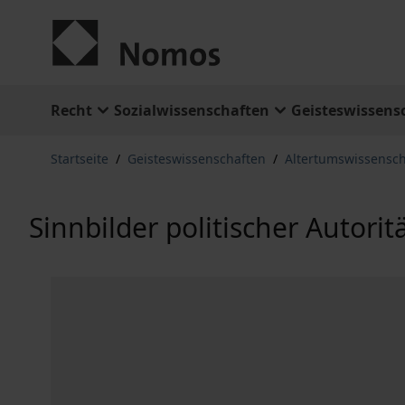
Zum Inhalt springen
Recht
Sozialwissenschaften
Geisteswissens
Startseite
/
Geisteswissenschaften
/
Altertumswissensch
Sinnbilder politischer Autorit