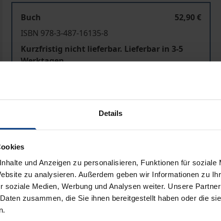
Buch
52,90 €
ISBN 978-3-487-16135-8
Kurzfristig nicht lieferbar. Lieferbar in 3-5
Werktagen
Preisangaben inkl. MwSt. Abhängig von der Lieferadresse kann
Details
In den Warenkorb
Zur Wunschliste hinzufü
Hinweise zu Versandkosten
Cookies
nhalte und Anzeigen zu personalisieren, Funktionen für soziale
Website zu analysieren. Außerdem geben wir Informationen zu I
r soziale Medien, Werbung und Analysen weiter. Unsere Partner
Bibliografische Angaben
 Daten zusammen, die Sie ihnen bereitgestellt haben oder die s
n.