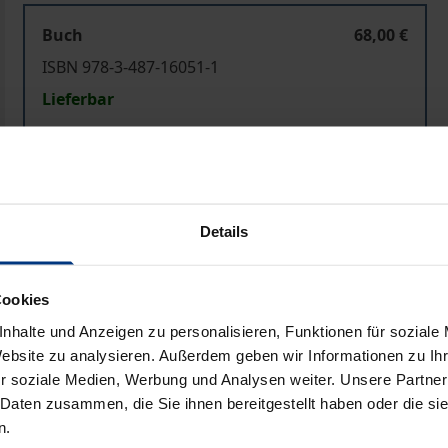
Buch
68,00 €
ISBN 978-3-487-16051-1
Lieferbar
Preisangaben inkl. MwSt. Abhängig von der Lieferadresse kann
In den Warenkorb
Zur Wunschliste hinzufü
Details
Hinweise zu Versandkosten
Cookies
nhalte und Anzeigen zu personalisieren, Funktionen für soziale
Website zu analysieren. Außerdem geben wir Informationen zu I
Bibliografische Angaben
r soziale Medien, Werbung und Analysen weiter. Unsere Partner
 Daten zusammen, die Sie ihnen bereitgestellt haben oder die s
n.
nn die wichtigsten Bausteine zur Bildung von Identität (Beru