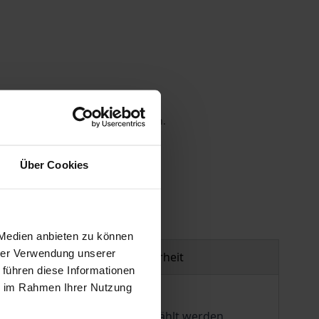
 die MwSt. an der Kasse variieren.
gen
Über Cookies
 Medien anbieten zu können
hrer Verwendung unserer
Produktsicherheit
 führen diese Informationen
ie im Rahmen Ihrer Nutzung
f, Familie etc.) nicht frei gewählt werden