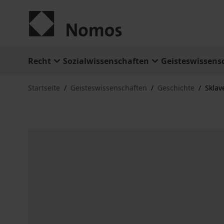
Zum Inhalt springen
Recht
Sozialwissenschaften
Geisteswissens
Startseite
/
Geisteswissenschaften
/
Geschichte
/
Sklav