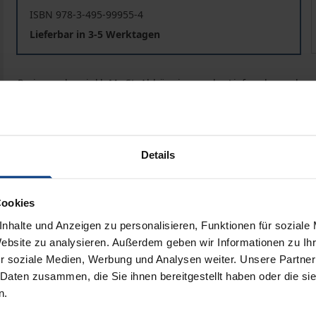
ISBN 978-3-495-99955-4
Lieferbar in 3-5 Werktagen
Preisangaben inkl. MwSt. Abhängig von der Lieferadresse kann
In den Warenkorb
Zur Wunschliste hinzufü
Hinweise zu Versandkosten
Details
Cookies
liografische Angaben
Zusatzmaterial
nhalte und Anzeigen zu personalisieren, Funktionen für soziale
Website zu analysieren. Außerdem geben wir Informationen zu I
r soziale Medien, Werbung und Analysen weiter. Unsere Partner
tuations when access to health care is limited for certain s
 Daten zusammen, die Sie ihnen bereitgestellt haben oder die s
n.
es of medical ethics and health law, there are still debates 