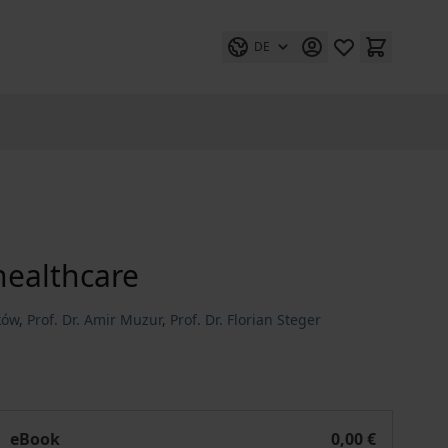
DE
 healthcare
ków
,
Prof. Dr. Amir Muzur
,
Prof. Dr. Florian Steger
ocial diversity and access to healthcare
eBook
0,00 €