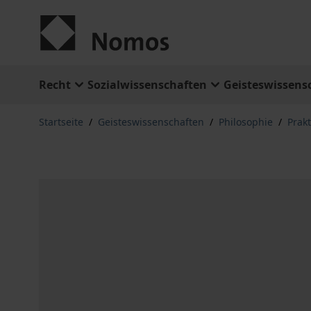
Zum Inhalt springen
Recht
Sozialwissenschaften
Geisteswissens
Startseite
/
Geisteswissenschaften
/
Philosophie
/
Prak