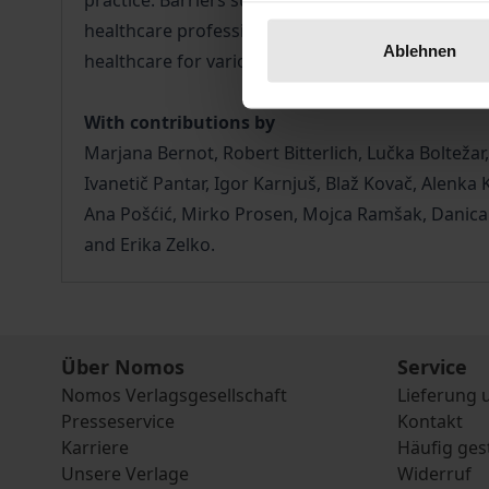
practice. Barriers such as inadequate legal entit
healthcare professionals can hinder equity in acc
Ablehnen
healthcare for various minority groups and propo
With contributions by
Marjana Bernot, Robert Bitterlich, Lučka Bolteža
Ivanetič Pantar, Igor Karnjuš, Blaž Kovač, Alenka
Ana Pošćić, Mirko Prosen, Mojca Ramšak, Danica R
and Erika Zelko.
Über Nomos
Service
Nomos Verlagsgesellschaft
Lieferung 
Presseservice
Kontakt
Karriere
Häufig ges
Unsere Verlage
Widerruf