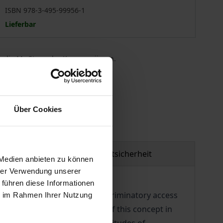
ISBN 978-3-495-99956-1
Lieferbar
 die MwSt. an der Kasse variieren.
gen
Über Cookies
Produktsicherheit
 Medien anbieten zu können
hrer Verwendung unserer
 führen diese Informationen
ocial groups. Although non-discriminatory access
ie im Rahmen Ihrer Nutzung
regarding the implementation of this concept in