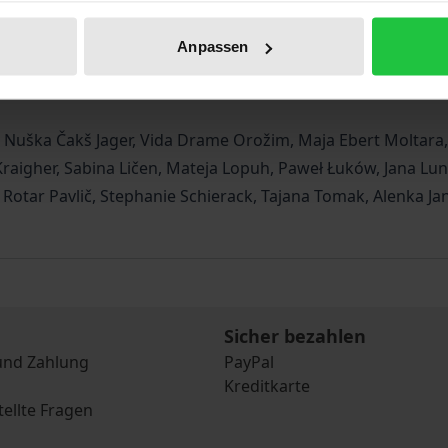
lements, language, different concepts of health and disease,
ess to healthcare. The authors of contributions gathered in
Anpassen
se possible solutions.
r, Nuška Čakš Jager, Vida Drame Orožim, Maja Ebert Moltara, 
 Kraigher, Sabina Ličen, Mateja Lopuh, Paweł Łuków, Jana Lun
otar Pavlič, Stephanie Schierack, Tajana Tomak, Alenka Jan
Sicher bezahlen
und Zahlung
PayPal
Kreditkarte
tellte Fragen