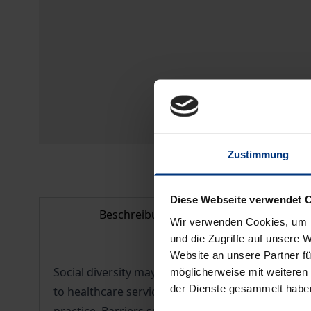
Zustimmung
Diese Webseite verwendet 
Beschreibung
Bib
Wir verwenden Cookies, um I
und die Zugriffe auf unsere 
Website an unsere Partner fü
Social diversity may affect health outcomes in si
möglicherweise mit weiteren
der Dienste gesammelt habe
to healthcare service is one of the basic principl