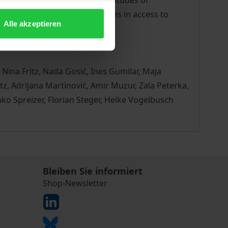
 socio-economic factors or attitudes of
 this volume analyze challenges in access to
Alle akzeptieren
Nina Fritz, Nada Gosić, Ines Gumilar, Maja
tz, Adrijana Martinović, Amir Muzur, Zala Peterka,
ko Spreizer, Florian Steger, Heike Vogelbusch
Bleiben Sie informiert
Shop-Newsletter