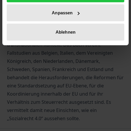
Schutz durch Digitalisierung, dem Zugang zu
Sicherungssystemen und deren Finanzierung am
Anpassen
Beispiel der Plattformarbeit. Es gibt einen Überblick
über nationale Lösungsansätze, analysiert dies in
Ablehnen
vergleichender Perspektive und stellt sie in einen
transnationalen Kontext. Das Buch vereint
Fallstudien aus Belgien, Italien, dem Vereinigten
Königreich, den Niederlanden, Dänemark,
Schweden, Spanien, Frankreich und Estland und
behandelt die Herausforderungen, die Reformen für
eine Standardsetzung auf EU-Ebene, für die
Koordinierung innerhalb der EU und für ihr
Verhältnis zum Steuerrecht ausgesetzt sind. Es
vermittelt damit neue Einsichten, wie ein
„Sozialrecht 4.0“ aussehen sollte.