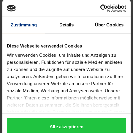
Hinweise zu Versandkosten
Zustimmung
Details
Über Cookies
Beschreibung
Diese Webseite verwendet Cookies
Digitalisierung und die damit einhergehenden
Wir verwenden Cookies, um Inhalte und Anzeigen zu
Veränderungen der Arbeitswelt stellen das
personalisieren, Funktionen für soziale Medien anbieten
zu können und die Zugriffe auf unsere Website zu
Standardmodell der Beschäftigung als Basis von
analysieren. Außerdem geben wir Informationen zu Ihrer
sozialen Sicherungssystemen zunehmend in Frage.
Verwendung unserer Website an unsere Partner für
Während sich eine wachsende Zahl an
soziale Medien, Werbung und Analysen weiter. Unsere
Veröffentlichungen mit deren Folgen für das
Partner führen diese Informationen möglicherweise mit
Arbeitsrecht beschäftigen, bleibt bis heute das
weiteren Daten zusammen, die Sie ihnen bereitgestellt
Sozialrecht weitgehend ausgeblendet. Das Buch
haben oder die sie im Rahmen Ihrer Nutzung der Dienste
gesammelt haben.
schafft Abhilfe. Es beschäftigt sich mit den
Alle akzeptieren
wichtigsten Herausforderungen für den sozialen