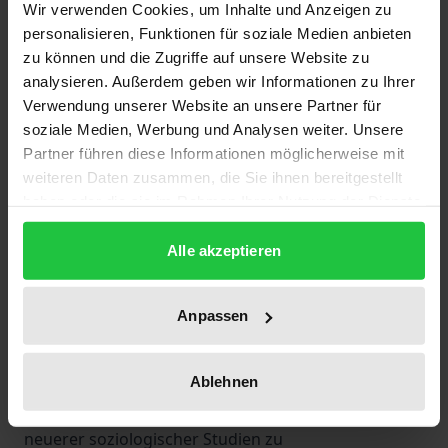
Wir verwenden Cookies, um Inhalte und Anzeigen zu
umgekehrt den Eigensinn einer aus „Singularisten“
personalisieren, Funktionen für soziale Medien anbieten
bestehenden „neuen Mittelklasse“ gegen
zu können und die Zugriffe auf unsere Website zu
gleichförmige Erstarrungen (Reckwitz). Was
analysieren. Außerdem geben wir Informationen zu Ihrer
bedeutet in diesem Kontext Solidarität in sich
Verwendung unserer Website an unsere Partner für
wandelnden Konfliktkonstellationen und neuartigen
soziale Medien, Werbung und Analysen weiter. Unsere
Partner führen diese Informationen möglicherweise mit
gesellschaftlichen Konfigurationen heute? Ist sie als
weiteren Daten zusammen, die Sie ihnen bereitgestellt
vermeintlich bewährtes Handlungskonzept einer
haben oder die sie im Rahmen Ihrer Nutzung der Dienste
geeinten wie kämpferischen „Arbeiterklasse“ oder
gesammelt haben.
auch nur als ursprünglicher Markenkern des
Alle akzeptieren
Gewerkschaftlichen herabgesunken auf den Status
eines vergeblichen gesamtgesellschaftlichen
Anpassen
Harmoniestrebens? Erschöpft sie sich gar in der
Barmherzigkeitsethik christlicher Nächstenliebe?
Der Autor erörtert diese Fragen zunächst in einer
Ablehnen
kritischen Auseinandersetzung mit Grundlinien
neuerer soziologischer Studien zu