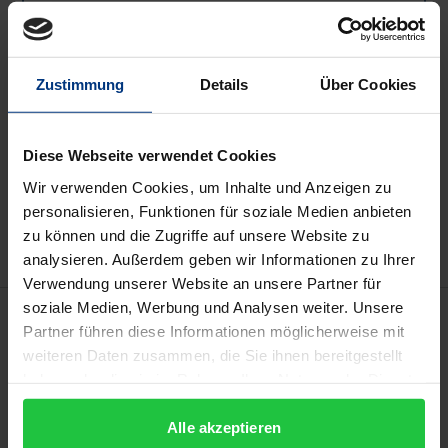
Lieferbar
Preisangaben inkl. MwSt. Abhängig von der Lieferadresse
Zustimmung
Details
Über Cookies
kann die MwSt. an der Kasse variieren.
In den Warenkorb
Diese Webseite verwendet Cookies
Zur Wunschliste hinzufügen
Wir verwenden Cookies, um Inhalte und Anzeigen zu
personalisieren, Funktionen für soziale Medien anbieten
Hinweise zu Versandkosten
zu können und die Zugriffe auf unsere Website zu
analysieren. Außerdem geben wir Informationen zu Ihrer
Verwendung unserer Website an unsere Partner für
soziale Medien, Werbung und Analysen weiter. Unsere
Beschreibung
Partner führen diese Informationen möglicherweise mit
weiteren Daten zusammen, die Sie ihnen bereitgestellt
In ihrem 80. Sondergutachten „Die
haben oder die sie im Rahmen Ihrer Nutzung der Dienste
Buchpreisbindung in einem sich ändernden
gesammelt haben.
Alle akzeptieren
Marktumfeld“ untersucht die Monopolkommission