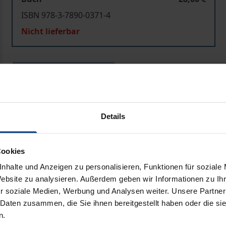
ISBN 978-3-7890-0371-4
Nicht lieferbar
In den Warenkorb
Zur Wunschliste hinzufü
Hinweise zu Versandkosten
Details
ben
Cookies
nhalte und Anzeigen zu personalisieren, Funktionen für soziale
Website zu analysieren. Außerdem geben wir Informationen zu I
r soziale Medien, Werbung und Analysen weiter. Unsere Partner
 Daten zusammen, die Sie ihnen bereitgestellt haben oder die s
n.