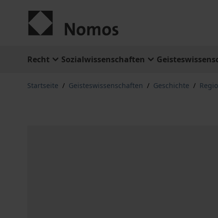
Zum Inhalt springen
Recht
Sozialwissenschaften
Geisteswissens
Startseite
/
Geisteswissenschaften
/
Geschichte
/
Regio