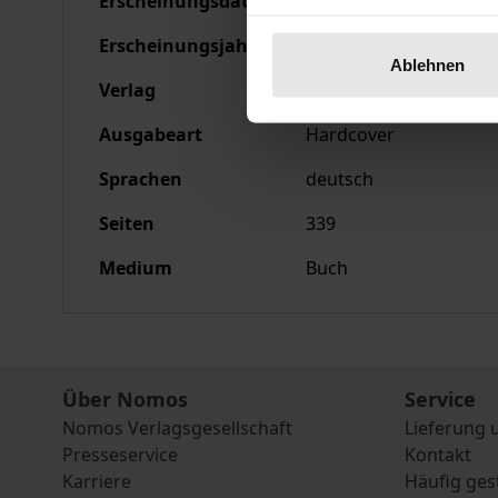
Erscheinungsdatum
13.11.1978
Erscheinungsjahr
1978
Ablehnen
Verlag
Nomos
Ausgabeart
Hardcover
Sprachen
deutsch
Seiten
339
Medium
Buch
Über Nomos
Service
Nomos Verlagsgesellschaft
Lieferung 
Presseservice
Kontakt
Karriere
Häufig ges