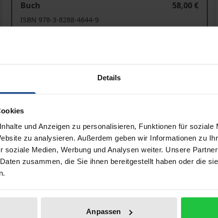
Buch
58,00 €
ISBN 978-3-8288-4644-9
Lieferbar
Preisangaben inkl. MwSt. Abhängig von der Lieferadresse kann
Details
In den Warenkorb
Zur Wunschliste hinzufü
Cookies
Hinweise zu Versandkosten
nhalte und Anzeigen zu personalisieren, Funktionen für soziale
Website zu analysieren. Außerdem geben wir Informationen zu I
r soziale Medien, Werbung und Analysen weiter. Unsere Partner
liografische Angaben
Zusatzmaterial
 Daten zusammen, die Sie ihnen bereitgestellt haben oder die s
n.
orderungen generieren Leiden und Krankheit. Soziale Frage
Anpassen
erden Pillen verschrieben oder der/die Psychologe*in empf