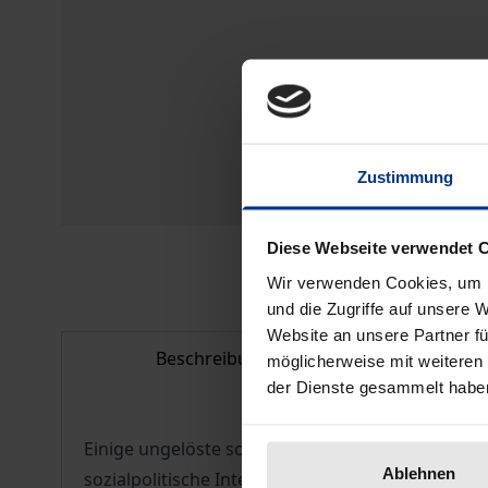
Zustimmung
Diese Webseite verwendet 
Wir verwenden Cookies, um I
und die Zugriffe auf unsere 
Website an unsere Partner fü
Beschreibung
Bib
möglicherweise mit weiteren
der Dienste gesammelt habe
Einige ungelöste soziale und politische Herausf
Ablehnen
sozialpolitische Interventionen nötig werden, w