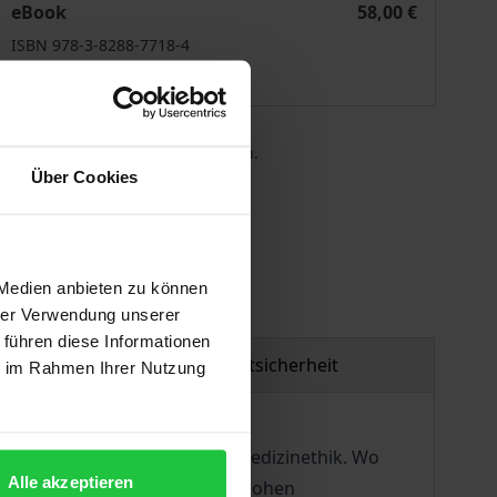
eBook
58,00 €
ISBN 978-3-8288-7718-4
Lieferbar
 die MwSt. an der Kasse variieren.
Über Cookies
gen
 Medien anbieten zu können
hrer Verwendung unserer
 führen diese Informationen
Produktsicherheit
ie im Rahmen Ihrer Nutzung
n werden zu einer Frage der Medizinethik. Wo
Alle akzeptieren
ohlen. Wir haben es mit einer hohen