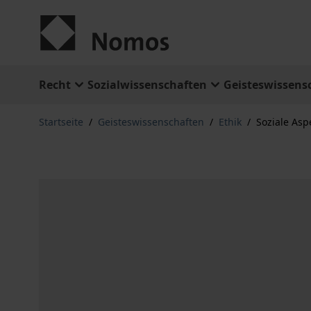
Zum Inhalt springen
Recht
Sozialwissenschaften
Geisteswissens
Startseite
/
Geisteswissenschaften
/
Ethik
/
Soziale Asp