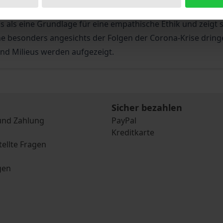
d Diskriminierung sowie einer imperialen Lebensweise zu t
 als eine Grundlage für eine empathische Ethik und zeigt 
he besonders angesichts der Folgen der Corona-Krise drin
nd Milieus werden aufgezeigt.
Sicher bezahlen
und Zahlung
PayPal
Kreditkarte
tellte Fragen
gen