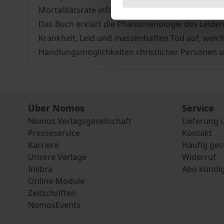
Mortalitätsrate infolge sozialer Ausgrenzung un
Das Buch erklärt die Phänomenologie des Leidens
Krankheit, Leid und massenhaften Tod auf, welc
Handlungsmöglichkeiten christlicher Personen u
Über Nomos
Service
Nomos Verlagsgesellschaft
Lieferung 
Presseservice
Kontakt
Karriere
Häufig ges
Unsere Verlage
Widerruf
Inlibra
Abo kündi
Online-Module
Zeitschriften
NomosEvents