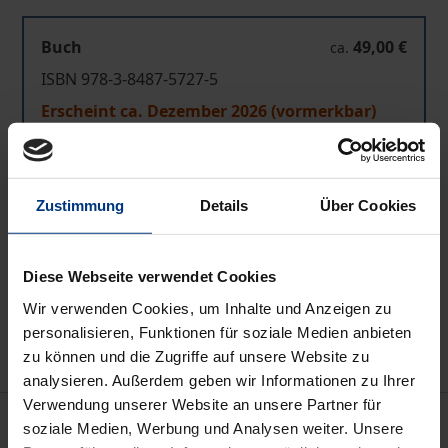
Buch
49,00 €
ca.
ISBN 978-3-8487-5727-5
Erscheint ca. Dezember 2026 (vormerkbar)
Preisangaben inkl. MwSt. Abhängig von der Lieferadresse
kann die MwSt. an der Kasse variieren.
Zustimmung
Details
Über Cookies
In den Warenkorb
Diese Webseite verwendet Cookies
Zur Wunschliste hinzufügen
Wir verwenden Cookies, um Inhalte und Anzeigen zu
Hinweise zu Versandkosten
personalisieren, Funktionen für soziale Medien anbieten
zu können und die Zugriffe auf unsere Website zu
analysieren. Außerdem geben wir Informationen zu Ihrer
Verwendung unserer Website an unsere Partner für
Beschreibung
soziale Medien, Werbung und Analysen weiter. Unsere