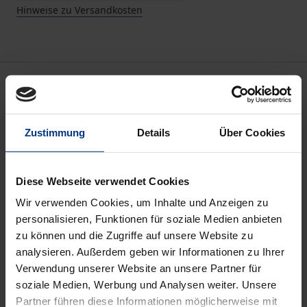
Hinweise zu Versandkosten
Beschreibung
Der Band antwortet auf das gewachsene Interesse
Zustimmung
Details
Über Cookies
an Richard Rorty als einem politischen Denker und
Kritiker der akademischen Linken. Er führt in Rortys
Politik- und Demokratieverständnis ein und zeigt
Diese Webseite verwendet Cookies
seine Relevanz für aktuelle Debatten im Kontext der
Wir verwenden Cookies, um Inhalte und Anzeigen zu
Erosion liberaler Demokratie.
personalisieren, Funktionen für soziale Medien anbieten
Rorty eröffnet eine Perspektive, die sowohl den
zu können und die Zugriffe auf unsere Website zu
analysieren. Außerdem geben wir Informationen zu Ihrer
Impuls des postmodernen Individualismus als auch
Verwendung unserer Website an unsere Partner für
das Ziel einer klassenlosen Gesellschaft aufnimmt.
soziale Medien, Werbung und Analysen weiter. Unsere
Die Beiträge zeigen, dass er als politischer Denker
Partner führen diese Informationen möglicherweise mit