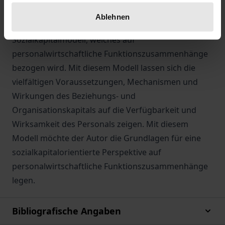
Tauschgerechtigkeits- und Vertrauensforschung, ein
Ablehnen
integratives, theoretisch fundiertes
Sozialkapitalmodell, welches auf
personalwirtschaftliche Funktionszusammenhänge
bezogen wird. Mit diesem Modell lassen sich die
vielfältigen Voraussetzungen, Mechanismen und
Wirkungen des Beziehungs- und
Organisationskapitals auf die Verfügbarkeit und
Wirksamkeit des Personals zeigen. Mit diesem
Modell möchte der Autor die Grundlagen für eine
sozialkapitalorientierte Perspektive auf
personalwirtschaftliche Funktionszusammenhänge
legen.
Bibliografische Angaben