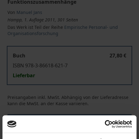
Funktionszusammenhänge
Von
Manuel Jans
Hampp, 1. Auflage 2011, 301 Seiten
Das Werk ist Teil der Reihe
Empirische Personal- und
Organisationsforschung
Buch
27,80 €
ISBN 978-3-86618-621-7
Lieferbar
Preisangaben inkl. MwSt. Abhängig von der Lieferadresse
kann die MwSt. an der Kasse variieren.
In den Warenkorb
Zur Wunschliste hinzufügen