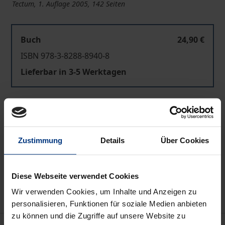
Tectum, 1. Auflage 2005, 142 Seiten
Buch
24,90 €
ISBN 978-3-8288-8940-8
Lieferbar in 3-5 Werktagen
Preisangaben inkl. MwSt. Abhängig von der Lieferadresse
kann die MwSt. an der Kasse variieren.
Zustimmung
Details
Über Cookies
In den Warenkorb
Zur Wunschliste hinzufügen
Hinweise zu Versandkosten
Diese Webseite verwendet Cookies
Wir verwenden Cookies, um Inhalte und Anzeigen zu
personalisieren, Funktionen für soziale Medien anbieten
zu können und die Zugriffe auf unsere Website zu