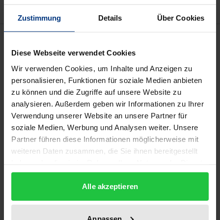
Zustimmung
Details
Über Cookies
Bibliografische Angaben
Diese Webseite verwendet Cookies
Wir verwenden Cookies, um Inhalte und Anzeigen zu
Auflage
personalisieren, Funktionen für soziale Medien anbieten
1
zu können und die Zugriffe auf unsere Website zu
analysieren. Außerdem geben wir Informationen zu Ihrer
ISBN
Verwendung unserer Website an unsere Partner für
978-3-7890-2020-9
soziale Medien, Werbung und Analysen weiter. Unsere
Partner führen diese Informationen möglicherweise mit
Untertitel
weiteren Daten zusammen, die Sie ihnen bereitgestellt
Der Einfluß des Bundesverfassungsgerichts auf
haben oder die sie im Rahmen Ihrer Nutzung der Dienste
die Reformpolitik - zugleich eine
gesammelt haben.
reformgesetzliche und -programmatische
Alle akzeptieren
Bestandsaufnahme
Erscheinungsdatum
Anpassen