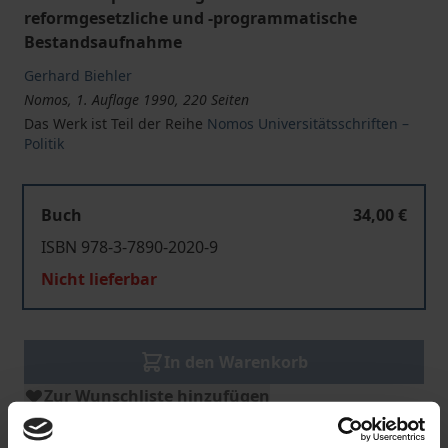
reformgesetzliche und -programmatische
Bestandsaufnahme
Gerhard Biehler
Nomos, 1. Auflage 1990, 220 Seiten
Das Werk ist Teil der Reihe
Nomos Universitätsschriften –
Politik
Buch
34,00 €
ISBN 978-3-7890-2020-9
Nicht lieferbar
In den Warenkorb
Zur Wunschliste hinzufügen
Hinweise zu Versandkosten