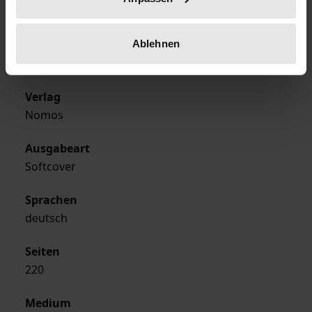
27.04.1990
Ablehnen
Erscheinungsjahr
1990
Verlag
Nomos
Ausgabeart
Softcover
Sprachen
deutsch
Seiten
220
Medium