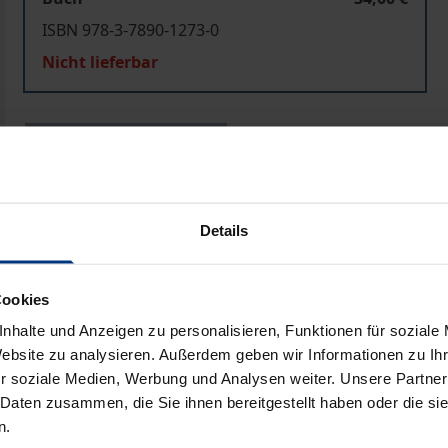
ISBN 978-3-7890-1273-0
Nicht lieferbar
In den Warenkorb
Zur Wunschliste hinzufü
Hinweise zu Versandkosten
Details
ben
Cookies
nhalte und Anzeigen zu personalisieren, Funktionen für soziale
Website zu analysieren. Außerdem geben wir Informationen zu I
r soziale Medien, Werbung und Analysen weiter. Unsere Partner
 Daten zusammen, die Sie ihnen bereitgestellt haben oder die s
n.