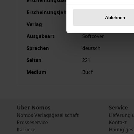
Erscheinungsdatum
13.10.1986
Erscheinungsjahr
1986
Ablehnen
Verlag
Nomos
Ausgabeart
Softcover
Sprachen
deutsch
Seiten
221
Medium
Buch
Über Nomos
Service
Nomos Verlagsgesellschaft
Lieferung 
Presseservice
Kontakt
Karriere
Häufig ges