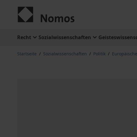
Zum Inhalt springen
Recht
Sozialwissenschaften
Geisteswissens
Startseite
/
Sozialwissenschaften
/
Politik
/
Europäische