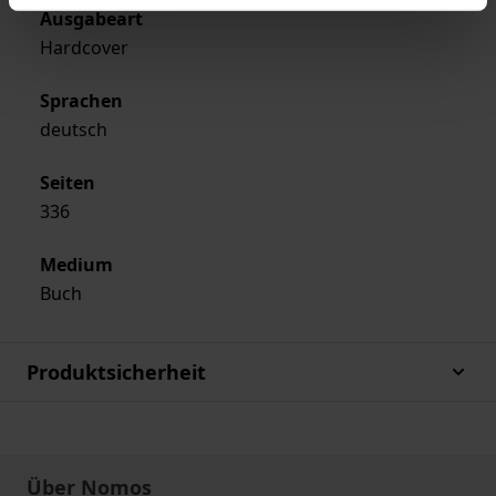
Ausgabeart
Hardcover
Sprachen
deutsch
Seiten
336
Medium
Buch
Produktsicherheit
Über Nomos