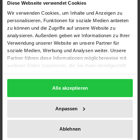
Diese Webseite verwendet Cookies
1
Wir verwenden Cookies, um Inhalte und Anzeigen zu
personalisieren, Funktionen für soziale Medien anbieten
ISBN
zu können und die Zugriffe auf unsere Website zu
978-3-7890-0854-2
analysieren. Außerdem geben wir Informationen zu Ihrer
Verwendung unserer Website an unsere Partner für
Untertitel
soziale Medien, Werbung und Analysen weiter. Unsere
Eine Analyse der quantitativen und qualitativen
Partner führen diese Informationen möglicherweise mit
Zusammenhänge
weiteren Daten zusammen, die Sie ihnen bereitgestellt
haben oder die sie im Rahmen Ihrer Nutzung der Dienste
Erscheinungsdatum
gesammelt haben.
09.11.1983
Alle akzeptieren
Erscheinungsjahr
1983
Anpassen
Verlag
Ablehnen
Nomos