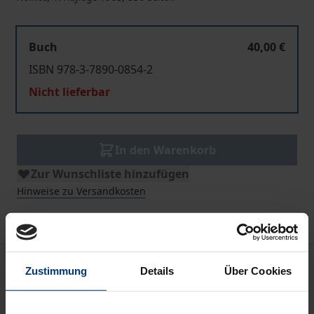
Buch
40,00 €
ISBN 978-3-7890-0854-2
Nicht lieferbar
In den Warenkorb
Zur Wunschliste hinzufügen
Hinweise zu Versandkosten
Bibliografische Angaben
Zustimmung
Details
Über Cookies
Auflage