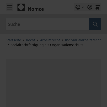
Zum Inhalt springen
Suche
Startseite
/
Recht
/
Arbeitsrecht
/
Individualarbeitsrecht
/
Sozialrechtfertigung als Organisationsschutz