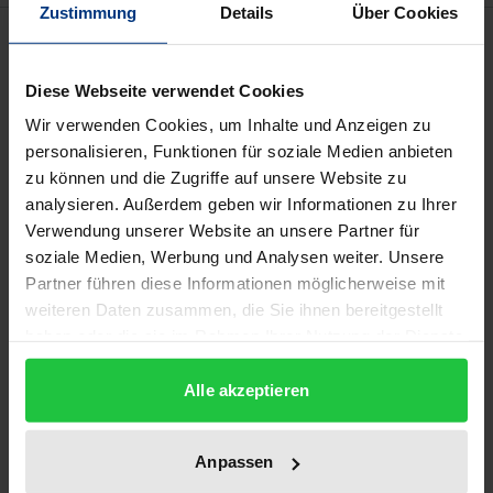
Zustimmung
Details
Über Cookies
Beschreibung
Diese Webseite verwendet Cookies
Weltraumtourismus, Satellitennutzung, militärischer
Wir verwenden Cookies, um Inhalte und Anzeigen zu
Spielraum oder extraterrestrischer
personalisieren, Funktionen für soziale Medien anbieten
Ressourcenabbau: Das Weltraumrecht prägt
zu können und die Zugriffe auf unsere Website zu
zunehmend nationale und internationale Interessen.
analysieren. Außerdem geben wir Informationen zu Ihrer
Verwendung unserer Website an unsere Partner für
In klarer Diktion und mit unterstützenden
soziale Medien, Werbung und Analysen weiter. Unsere
Partner führen diese Informationen möglicherweise mit
Graphiken und Illustrationen stellt
Hobe
alle
weiteren Daten zusammen, die Sie ihnen bereitgestellt
maßgeblichen rechtlichen Aspekte der
haben oder die sie im Rahmen Ihrer Nutzung der Dienste
Weltraumnutzung auf der Basis des internationalen
gesammelt haben.
Weltraumrechts und aller relevanten nationalen
Alle akzeptieren
Weltraumgesetze dar.
Anpassen
Neue Entwicklungen im Fokus