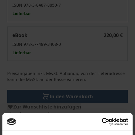
ISBN 978-3-8487-8850-7
Lieferbar
Space Law
eBook
220,00 €
ISBN 978-3-7489-3408-0
Lieferbar
Preisangaben inkl. MwSt. Abhängig von der Lieferadresse
kann die MwSt. an der Kasse variieren.
In den Warenkorb
Zur Wunschliste hinzufügen
Hinweise zu Versandkosten