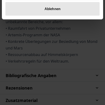
Die 2. Auflage trägt den neuen Rechtsproblemen als
Folge der rasant fortschreitenden Eroberung des
Ablehnen
Weltraums Rechnung. Dies betrifft bisher
unbekannte Bereiche, vor allem:
• Raumfahrt von Privatunternehmen
• Artemis-Programm der NASA
• Konkrete Überlegungen zur Besiedlung von Mond
und Mars
• Ressourcenabbau auf Himmelskörpern
• Verkehrsregeln für den Weltraum.
Bibliografische Angaben
Rezensionen
Zusatzmaterial