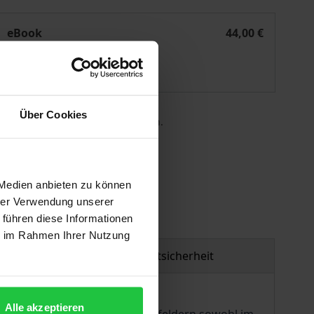
Forschungsprojekten
Spannungsfelder und ihre Mediation in partizipativen Fors
eBook
44,00 €
ISBN 978-3-7489-3808-8
Lieferbar
Über Cookies
 die MwSt. an der Kasse variieren.
gen
 Medien anbieten zu können
hrer Verwendung unserer
 führen diese Informationen
ie im Rahmen Ihrer Nutzung
Produktsicherheit
Alle akzeptieren