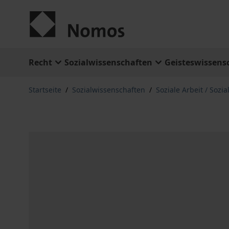
Zum Inhalt springen
Recht
Sozialwissenschaften
Geisteswissens
Startseite
/
Sozialwissenschaften
/
Soziale Arbeit / Sozia