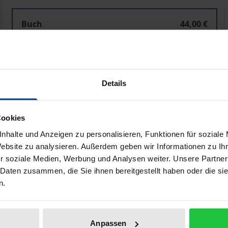
Spannungsfelder und ihre Mediation in partizipativen 
Buch
44,00 €
ISBN 978-3-7560-0429-4
Lieferbar
Details
Preisangaben inkl. MwSt. Abhängig von der Lieferadresse kann
In den Warenkorb
Zur Wunschliste hinzufü
Cookies
nhalte und Anzeigen zu personalisieren, Funktionen für soziale
Hinweise zu Versandkosten
Website zu analysieren. Außerdem geben wir Informationen zu I
r soziale Medien, Werbung und Analysen weiter. Unsere Partner
 Daten zusammen, die Sie ihnen bereitgestellt haben oder die s
n.
liografische Angaben
Zusatzmaterial
Anpassen