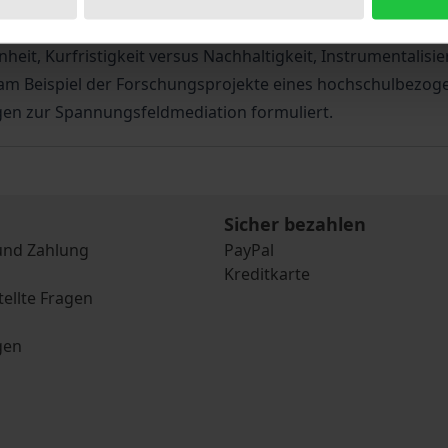
sladenprojekten mit partizipativem Anspruch erfordert d
n als auch von (Innovations-)Netzwerken. Ausgehend von di
eit, Kurfristigkeit versus Nachhaltigkeit, Instrumentalisi
 am Beispiel der Forschungsprojekte eines hochschulbezoge
n zur Spannungsfeldmediation formuliert.
Sicher bezahlen
und Zahlung
PayPal
Kreditkarte
tellte Fragen
gen