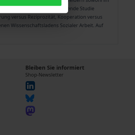
ie Balancierung von Spannungsfeldern sowohl im
eser These leitet die vorliegende Studie
erung versus Reziprozität, Kooperation versus
nen Wissenschaftsladens Sozialer Arbeit. Auf
Bleiben Sie informiert
Shop-Newsletter