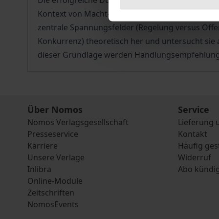
Die erfolgreiche Durchführung von Wissenschaft
Kontext von Macht- und Beziehungskonstellatione
zentrale Spannungsfelder (Regelung versus Offenh
Konkurrenz) theoretisch her und untersucht sie
dieser Grundlage werden Handlungsempfehlunge
Über Nomos
Service
Nomos Verlagsgesellschaft
Lieferung 
Presseservice
Kontakt
Karriere
Häufig ges
Unsere Verlage
Widerruf
Inlibra
Abo kündi
Online-Module
Zeitschriften
NomosEvents