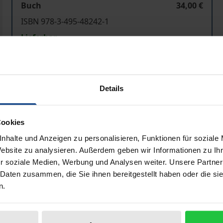
Buch
34,00 €
ISBN 978-3-495-48242-1
Lieferbar
Preisangaben inkl. MwSt. Abhängig von der Lieferadresse kann
Details
In den Warenkorb
Zur Wunschliste hinzufü
Hinweise zu Versandkosten
Cookies
nhalte und Anzeigen zu personalisieren, Funktionen für soziale
Website zu analysieren. Außerdem geben wir Informationen zu I
r soziale Medien, Werbung und Analysen weiter. Unsere Partner
Bibliografische Angaben
 Daten zusammen, die Sie ihnen bereitgestellt haben oder die s
n.
 Wie soll man in dieser Zeit der Verunsicherung noch vom 