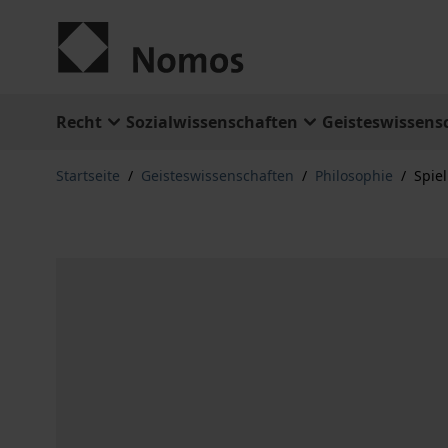
Zum Inhalt springen
Recht
Sozialwissenschaften
Geisteswissens
Startseite
/
Geisteswissenschaften
/
Philosophie
/
Spie