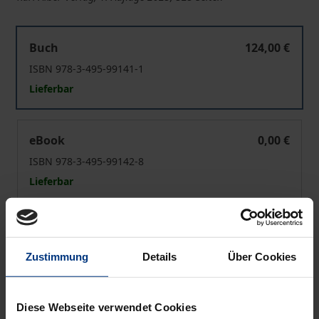
Spielräume sensibilisierten Lebens
Buch
124,00 €
ISBN 978-3-495-99141-1
Lieferbar
Spielräume sensibilisierten Lebens
eBook
0,00 €
ISBN 978-3-495-99142-8
Lieferbar
Preisangaben inkl. MwSt. Abhängig von der Lieferadresse
kann die MwSt. an der Kasse variieren.
Zustimmung
Details
Über Cookies
In den Warenkorb
Diese Webseite verwendet Cookies
Zur Wunschliste hinzufügen