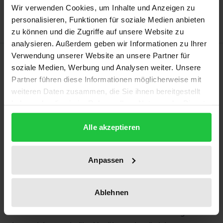
Hinweise zu Versandkosten
Wir verwenden Cookies, um Inhalte und Anzeigen zu
personalisieren, Funktionen für soziale Medien anbieten
zu können und die Zugriffe auf unsere Website zu
analysieren. Außerdem geben wir Informationen zu Ihrer
Beschreibung
Verwendung unserer Website an unsere Partner für
soziale Medien, Werbung und Analysen weiter. Unsere
Partner führen diese Informationen möglicherweise mit
Wie ist es möglich, leidenschaftlich einer ständig um
weiteren Daten zusammen, die Sie ihnen bereitgestellt
ihr Bestehen ringenden Welt zuzugehören? Welche
haben oder die sie im Rahmen Ihrer Nutzung der Dienste
Register der Wahrnehmung und des Ausdrucks
gesammelt haben.
stehen zur Verfügung, wenn es dabei stets auch um
Alle akzeptieren
die wirkliche Lebbarkeit unseres Lebens in einer
Welt geht, die ihren Namen zumal in politischer
Anpassen
Hinsicht verdienen soll? Diese Fragen werden hier
von entsprechend sensibilisierten Lebensformen
Ablehnen
ausgehend bis hin zu Registern der Musik, des
Theaters und der Malerei bedacht. Dieser Register