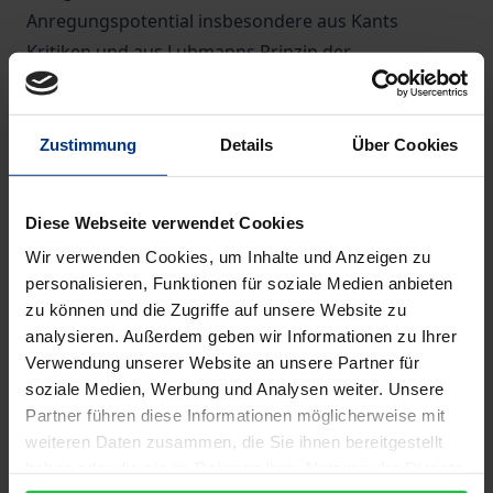
Anregungspotential insbesondere aus Kants
Kritiken und aus Luhmanns Prinzip der
Unterscheidung konsequenter für eine Deutung des
Eigensinns sportlichen Handelns und für eine Kritik
von Verletzungen dieses Eigensinns auszuschöpfen,
Zustimmung
Details
Über Cookies
als die Sportwissenschaft dies bisher geleistet hat.
Für diesen Anspruch steht auch der Untertitel: 'Der
Diese Webseite verwendet Cookies
Sport der Gesellschaft'. Im Mittelpunkt der
Wir verwenden Cookies, um Inhalte und Anzeigen zu
Abhandlung stehen die folgenden Schwerpunkte:
personalisieren, Funktionen für soziale Medien anbieten
Geschichte, Mandat und produktive Irrtümer der
zu können und die Zugriffe auf unsere Website zu
Sportkritik; Kritik der olympischen Urteilskraft; Das
analysieren. Außerdem geben wir Informationen zu Ihrer
sportliche Kunstwerk: die Selbstverständlichkeit des
Verwendung unserer Website an unsere Partner für
Außergewöhnlichen; Gesamtkunstwerk Olympische
soziale Medien, Werbung und Analysen weiter. Unsere
Partner führen diese Informationen möglicherweise mit
Spiele; Sport: Erbe oder Widerpart der christlichen
weiteren Daten zusammen, die Sie ihnen bereitgestellt
Ethik?; Warum Doping ein Problem ist; Olympische
haben oder die sie im Rahmen Ihrer Nutzung der Dienste
Erziehung als Teil der ästhetischen Erziehung des