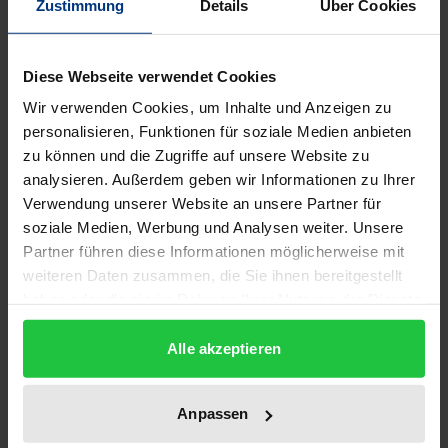
Zustimmung
Details
Über Cookies
Beschreibung
Werner Fritsch ist das, was man einen poetischen
Diese Webseite verwendet Cookies
Topographen nennen möchte, der die Landschaft
Wir verwenden Cookies, um Inhalte und Anzeigen zu
seiner oberpfälzischen Heimat in Sprache fasst, sie
personalisieren, Funktionen für soziale Medien anbieten
zu können und die Zugriffe auf unsere Website zu
zur Figur werden lässt. Natur wird in Analogie
analysieren. Außerdem geben wir Informationen zu Ihrer
gesetzt zum menschlichen Körper und seiner
Verwendung unserer Website an unsere Partner für
Sprache, die in ihm, aus ihm heraus entsteht und
soziale Medien, Werbung und Analysen weiter. Unsere
über ihn hinaus, in die Landschaft hinein wächst. So
Partner führen diese Informationen möglicherweise mit
erhält eine Topographie in der Sprache einen neuen
weiteren Daten zusammen, die Sie ihnen bereitgestellt
medialen Körper. Am Rezipienten ist es, den Sprung
haben oder die sie im Rahmen Ihrer Nutzung der Dienste
gesammelt haben.
über die Sprache hinweg zu wagen, um zu den
Alle akzeptieren
Bildern zu gelangen, die sie evoziert. In Sprach-
Bilder versus Theater-Bilder? werden drei
Theatertexte Fritschs auf die Bildhaftigkeit ihrer
Anpassen
Sprache hin untersucht und – anhand der