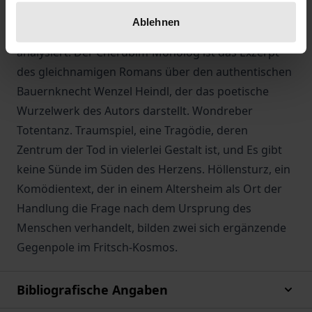
Inszenierungen von Thomas Krupa und Elmar
Ablehnen
Goerden – deren Übertragbarkeit auf die Szene
analysiert. Der Cherubim-Monolog ist das Exzerpt
des gleichnamigen Romans über den authentischen
Bauernknecht Wenzel Heindl, der das poetische
Wurzelwerk des Autors darstellt. Wondreber
Totentanz. Traumspiel, eine Tragödie, deren
Zentrum der Tod in vielerlei Gestalt ist, und Es gibt
keine Sünde im Süden des Herzens. Höllensturz, ein
Komödientext, der in einem Altersheim als Ort der
Handlung die Frage nach dem Ursprung des
Menschen verhandelt, bilden zwei sich ergänzende
Gegenpole im Fritsch-Kosmos.
Bibliografische Angaben