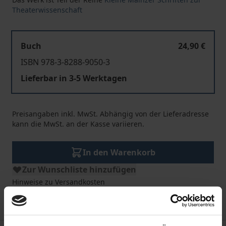
Theaterwissenschaft
Buch
24,90 €
ISBN 978-3-8288-9050-3
Lieferbar in 3-5 Werktagen
Preisangaben inkl. MwSt. Abhängig von der Lieferadresse
kann die MwSt. an der Kasse variieren.
In den Warenkorb
Zur Wunschliste hinzufügen
Hinweise zu Versandkosten