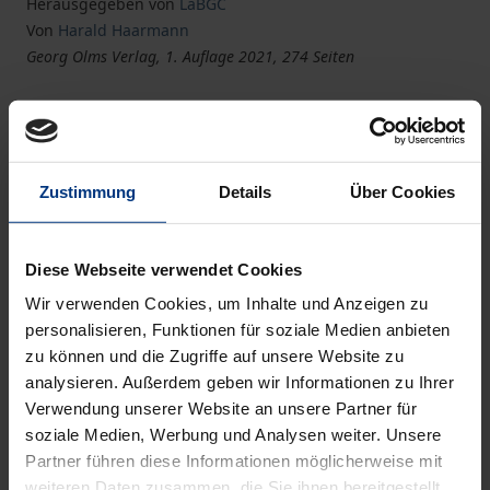
Herausgegeben von
LaBGC
Von
Harald Haarmann
Georg Olms Verlag, 1. Auflage 2021, 274 Seiten
Buch
39,80 €
ISBN 978-3-487-16047-4
Zustimmung
Details
Über Cookies
Lieferbar
Diese Webseite verwendet Cookies
Preisangaben inkl. MwSt. Abhängig von der Lieferadresse
kann die MwSt. an der Kasse variieren.
Wir verwenden Cookies, um Inhalte und Anzeigen zu
personalisieren, Funktionen für soziale Medien anbieten
zu können und die Zugriffe auf unsere Website zu
In den Warenkorb
analysieren. Außerdem geben wir Informationen zu Ihrer
Zur Wunschliste hinzufügen
Verwendung unserer Website an unsere Partner für
Hinweise zu Versandkosten
soziale Medien, Werbung und Analysen weiter. Unsere
Partner führen diese Informationen möglicherweise mit
weiteren Daten zusammen, die Sie ihnen bereitgestellt