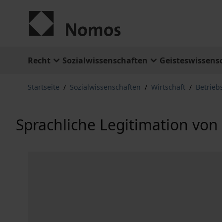
Zum Inhalt springen
Recht
Sozialwissenschaften
Geisteswissens
Startseite
/
Sozialwissenschaften
/
Wirtschaft
/
Betrieb
Sprachliche Legitimation v