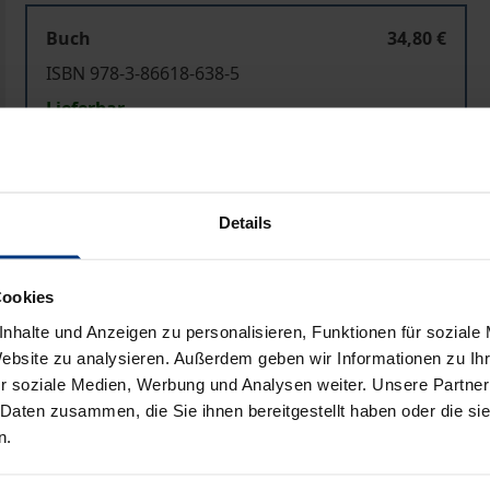
Buch
34,80 €
ISBN 978-3-86618-638-5
Lieferbar
Preisangaben inkl. MwSt. Abhängig von der Lieferadresse kann
Details
In den Warenkorb
Zur Wunschliste hinzufü
Hinweise zu Versandkosten
Cookies
nhalte und Anzeigen zu personalisieren, Funktionen für soziale
Website zu analysieren. Außerdem geben wir Informationen zu I
r soziale Medien, Werbung und Analysen weiter. Unsere Partner
Bibliografische Angaben
 Daten zusammen, die Sie ihnen bereitgestellt haben oder die s
n.
 gegenüber ihren zentralen Anspruchsgruppen (Shareholder