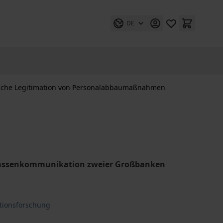
DE
iche Legitimation von Personalabbaumaßnahmen
Massenkommunikation zweier Großbanken
tionsforschung