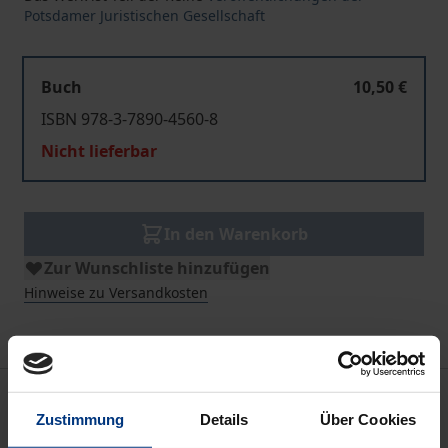
Potsdamer Juristischen Gesellschaft
Buch
10,50 €
ISBN 978-3-7890-4560-8
Nicht lieferbar
In den Warenkorb
Zur Wunschliste hinzufügen
Hinweise zu Versandkosten
Beschreibung
Zustimmung
Details
Über Cookies