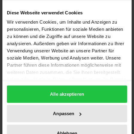
Für kein deutsches Bundesland sind seit der
Vereinigung Deutschlands die Fragen des
Diese Webseite verwendet Cookies
Verhältnisses von Staat und Kirche so zugespitzt
Wir verwenden Cookies, um Inhalte und Anzeigen zu
und so kontrovers diskutiert worden wie für
personalisieren, Funktionen für soziale Medien anbieten
Brandenburg. Dabei hat sich weithin eine Einengung
zu können und die Zugriffe auf unsere Website zu
auf die Frage nach dem Verhältnis von Staat und
analysieren. Außerdem geben wir Informationen zu Ihrer
Verwendung unserer Website an unsere Partner für
Kirche in der Schule ergeben. Der weitere
soziale Medien, Werbung und Analysen weiter. Unsere
Zusammenhang, in den diese Fragestellungen
Partner führen diese Informationen möglicherweise mit
gehört, wurde dadurch teilweise aber auch
weiteren Daten zusammen, die Sie ihnen bereitgestellt
verdeckt.
haben oder die sie im Rahmen Ihrer Nutzung der Dienste
Im Vorfeld der Unterzeichnung des
gesammelt haben.
brandenburgischen Kirchenvertrags am 8.
Alle akzeptieren
November 1996 hielt der Autor zu diesem Thema
einen Vortrag vor der Potsdamer Juristischen
Anpassen
Gesellschaft, dessen erweiterte Fassung hier
publiziert wird.
Ablehnen