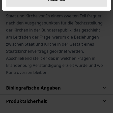
Zunächst trägt er aus kirchlicher Sicht
grundsätzliche Überlegungen zum Verhältnis von
Staat und Kirche vor. In einem zweiten Teil fragt er
nach den Ausgangspunkten für die Rechtsstellung
der Kirchen in der Bundesrepublik; das geschieht
am Leitfaden der Frage, warum die Beziehungen
zwischen Staat und Kirche in der Gestalt eines
Staatskirchenvertrags geordnet werden.
Abschließend stellt er dar, in welchen Fragen in
Brandenburg Verständigung erzielt wurde und wo
Kontroversen bleiben.
Bibliografische Angaben
Produktsicherheit