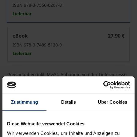
ISBN 978-3-7560-0207-8
Lieferbar
Staatsorganisationsrecht
eBook
27,90 €
ISBN 978-3-7489-5120-9
Lieferbar
Preisangaben inkl. MwSt. Abhängig von der Lieferadresse
kann die MwSt. an der Kasse variieren.
In den Warenkorb
Zustimmung
Details
Über Cookies
Zur Wunschliste hinzufügen
Hinweise zu Versandkosten
Diese Webseite verwendet Cookies
Wir verwenden Cookies, um Inhalte und Anzeigen zu