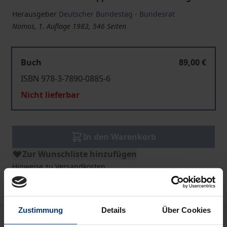
Herausgeber
Deutscher Bundestag - Bundesrat
Nomos, 1. Auflage 1983, 546 Seiten
Buch
89,00 €
ISBN 978-3-7890-0885-6
Nicht lieferbar
In den Warenkorb
Zur Wunschliste hinzufügen
Hinweise zu Versandkosten
Zustimmung
Details
Über Cookies
Bibliografische Angaben