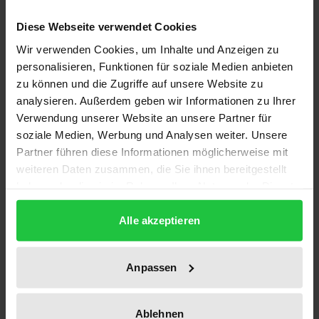
Diese Webseite verwendet Cookies
Auflage
Wir verwenden Cookies, um Inhalte und Anzeigen zu
1
personalisieren, Funktionen für soziale Medien anbieten
zu können und die Zugriffe auf unsere Website zu
ISBN
analysieren. Außerdem geben wir Informationen zu Ihrer
978-3-7890-0885-6
Verwendung unserer Website an unsere Partner für
soziale Medien, Werbung und Analysen weiter. Unsere
Untertitel
Partner führen diese Informationen möglicherweise mit
Verkündete Gesetze und anderweitig erledigte
weiteren Daten zusammen, die Sie ihnen bereitgestellt
Gesetzentwürfe. Gruppe Datenverarbeitung
haben oder die sie im Rahmen Ihrer Nutzung der Dienste
gesammelt haben.
Erscheinungsdatum
Alle akzeptieren
25.04.1983
Erscheinungsjahr
Anpassen
1983
Ablehnen
Verlag