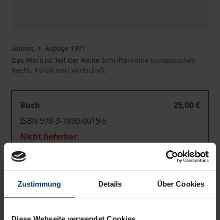
Nomos, 1. Auflage 1971
Das Werk ist Teil der Reihe
Schriftenreihe Europäisches
Recht, Politik und Wirtschaft
Buch
25,00 €
ISBN 978-3-7890-0019-5
Nicht lieferbar
In den Warenkorb
Zustimmung
Details
Über Cookies
Zur Wunschliste hinzufügen
Hinweise zu Versandkosten
Diese Webseite verwendet Cookies