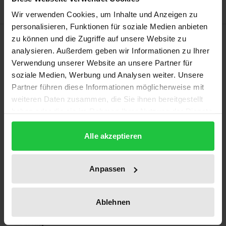
Wir verwenden Cookies, um Inhalte und Anzeigen zu
personalisieren, Funktionen für soziale Medien anbieten
Bibliografische Angaben
zu können und die Zugriffe auf unsere Website zu
analysieren. Außerdem geben wir Informationen zu Ihrer
Verwendung unserer Website an unsere Partner für
Auflage
soziale Medien, Werbung und Analysen weiter. Unsere
1
Partner führen diese Informationen möglicherweise mit
weiteren Daten zusammen, die Sie ihnen bereitgestellt
ISBN
haben oder die sie im Rahmen Ihrer Nutzung der Dienste
978-3-7890-0019-5
gesammelt haben.
Alle akzeptieren
Erscheinungsdatum
01.01.1971
Anpassen
Erscheinungsjahr
1971
Ablehnen
Verlag