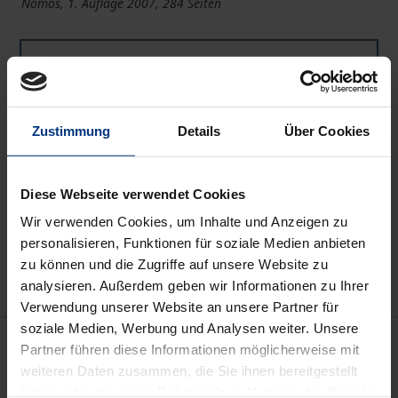
Nomos, 1. Auflage 2007, 284 Seiten
Buch
125,00 €
ISBN 978-3-8329-9955-1
Nicht lieferbar
Zustimmung
Details
Über Cookies
Diese Webseite verwendet Cookies
In den Warenkorb
Wir verwenden Cookies, um Inhalte und Anzeigen zu
Zur Wunschliste hinzufügen
personalisieren, Funktionen für soziale Medien anbieten
Hinweise zu Versandkosten
zu können und die Zugriffe auf unsere Website zu
analysieren. Außerdem geben wir Informationen zu Ihrer
Verwendung unserer Website an unsere Partner für
soziale Medien, Werbung und Analysen weiter. Unsere
Beschreibung
Partner führen diese Informationen möglicherweise mit
weiteren Daten zusammen, die Sie ihnen bereitgestellt
Hauptkapitel:
haben oder die sie im Rahmen Ihrer Nutzung der Dienste