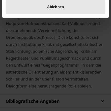
Expressionismus und den Anfängen des epischen
Ablehnen
Theaters, sein spannungsreiches Verhältnis zu den
wichtigen Dramatikern der frühen "Blätter"-Gruppe
Hugo von Hofmannsthal und Karl Vollmoeller und
die zunehmende Vereinheitlichung der
Dramenpoetik des Kreises. Diese konstituiert sich
durch Institutionenkritik mit gesellschaftskritischer
Stoßrichtung, polemische Abgrenzung, Kritik am
Regietheater und Publikumsgeschmack und durch
den Entwurf eines "Gegenprogramms", in dem die
ästhetische Orientierung an einem antikisierenden
Schiller und an der über Platon vermittelten
Dialogform eine herausragende Rolle spielen.
Bibliografische Angaben