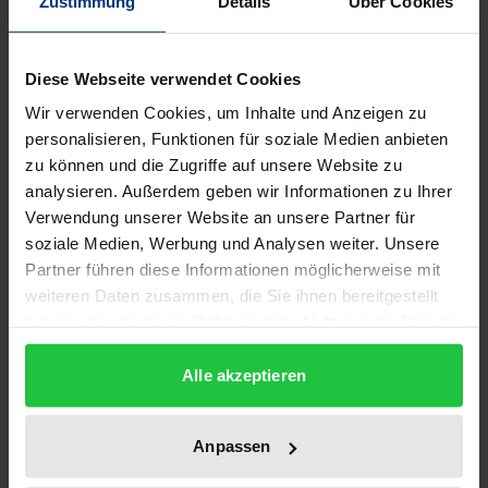
Zustimmung
Details
Über Cookies
Stefan George gilt zu Recht als bedeutender Lyriker
der Klassischen Moderne, mit der Gattung "Drama"
bringt man ihn kaum in Verbindung. Doch hat
Diese Webseite verwendet Cookies
George mit der Zeitschrift seiner "Dichterschule" (K.
Wir verwenden Cookies, um Inhalte und Anzeigen zu
Kluncker), den in zwölf Folgen von 1892 bis 1919
personalisieren, Funktionen für soziale Medien anbieten
erschienenen "Blättern für die Kunst", ein
zu können und die Zugriffe auf unsere Website zu
analysieren. Außerdem geben wir Informationen zu Ihrer
umfangreiches Korpus an dramentheoretischen
Verwendung unserer Website an unsere Partner für
und dramatischen Texten vorgelegt. Die vorliegende
soziale Medien, Werbung und Analysen weiter. Unsere
Studie untersucht die Dramenreform des George-
Partner führen diese Informationen möglicherweise mit
Kreises, indem sie mit dem Drama einen bislang
weiteren Daten zusammen, die Sie ihnen bereitgestellt
unterbelichteten Werkaspekt Georges und des
haben oder die sie im Rahmen Ihrer Nutzung der Dienste
Blätter-Kreises erstmals systematisch-diachron
gesammelt haben.
Alle akzeptieren
aufbereitet, interpretatorisch erschließt und
literarhistorisch kontextualisiert. Analysiert werden
Georges Stellung in der bewegten
Anpassen
Dramengeschichte zwischen Naturalismus,