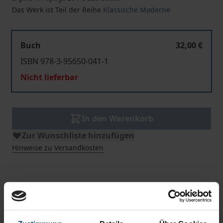
Das Werk ist Teil der Reihe
Klassische Moderne
Buch
32,00 €
ISBN 978-3-95650-041-1
Nicht lieferbar
In den Warenkorb
Zur Wunschliste hinzufügen
Hinweise zu Versandkosten
Beschreibung