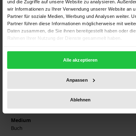
und die Zugriffe auf unsere Website zu analysieren. Außerd
Erscheinungsjahr
wir Informationen zu Ihrer Verwendung unserer Website an 
1996
Partner für soziale Medien, Werbung und Analysen weiter. U
Partner führen diese Informationen möglicherweise mit weite
Verlag
Daten zusammen, die Sie ihnen bereitgestellt haben oder die
Nomos
Rahmen Ihrer Nutzung der Dienste gesammelt haben.
Ausgabeart
Alle akzeptieren
Softcover
Sprachen
Anpassen
deutsch
Seiten
Ablehnen
330
Medium
Buch