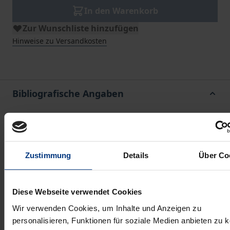
In den Warenkorb
Zur Wunschliste hinzufügen
Hinweise zu Versandkosten
Bibliografische Angaben
Auflage
1
Zustimmung
Details
Über Co
ISBN
978-3-7890-9330-2
Diese Webseite verwendet Cookies
Erscheinungsdatum
Wir verwenden Cookies, um Inhalte und Anzeigen zu
03.05.1996
personalisieren, Funktionen für soziale Medien anbieten zu 