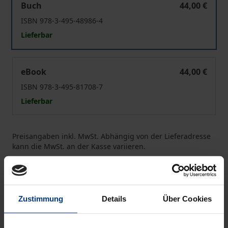
Buch
44,00 €
ISBN 978-3-495-48986-4
Lieferbar
Sternschatten
eBook
44,00 €
ISBN 978-3-495-81708-7
Lieferbar
Preisangaben inkl. MwSt. Abhängig von der Lieferadresse
kann die MwSt. an der Kasse variieren.
In den Warenkorb
Zur Wunschliste hinzufügen
Zustimmung
Details
Über Cookies
Hinweise zu Versandkosten