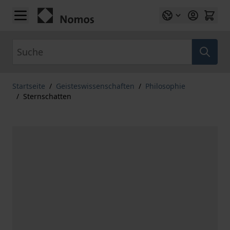
Zum Inhalt springen
Suche
Startseite
/
Geisteswissenschaften
/
Philosophie
/
Sternschatten