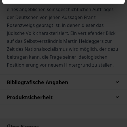
wird sichtbar, wie stark Heideggers Begründung
eines angeblichen seinsgeschichtlichen Auftrages
der Deutschen von jenen Aussagen Franz
Rosenzweigs geprägt ist, in denen dieser das
jüdische Volk charakterisiert. Ein vertiefender Blick
auf das Selbstverständnis Martin Heideggers zur
Zeit des Nationalsozialismus wird möglich, der dazu
beitragen kann, die Frage seiner ideologischen
Positionierung vor neuem Hintergrund zu stellen.
Bibliografische Angaben
Produktsicherheit
Über Nomos