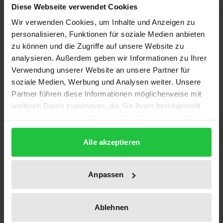
Diese Webseite verwendet Cookies
Wir verwenden Cookies, um Inhalte und Anzeigen zu
Beschreibung
personalisieren, Funktionen für soziale Medien anbieten
zu können und die Zugriffe auf unsere Website zu
Aus einer bestimmten Perspektive betrachtet, zeigt
analysieren. Außerdem geben wir Informationen zu Ihrer
Verwendung unserer Website an unsere Partner für
sich Martin Heideggers erste systematische Schrift
soziale Medien, Werbung und Analysen weiter. Unsere
„Sein und Zeit“ als Konzeptualisierung des „Sterns
Partner führen diese Informationen möglicherweise mit
der Erlösung“ von Franz Rosenzweig. Diesen Befund
weiteren Daten zusammen, die Sie ihnen bereitgestellt
gilt es anhand eines intensiven Vergleiches beider
haben oder die sie im Rahmen Ihrer Nutzung der Dienste
Texte zu bestätigen. Ergänzend werden Heideggers
gesammelt haben.
Arbeiten über rund zwanzig Jahre von seiner
Alle akzeptieren
Dissertation bis zu den „Beiträgen zur Philosophie“
verfolgt, um die Phasen einer Rezeption zwischen
Anpassen
Aneignung, Widerspruch und Negation
rekonstruieren zu können, die in der Geschichte der
Ablehnen
westlichen Rationalität ihresgleichen sucht. Denn es