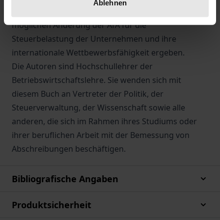
Ablehnen
Konsequenzen aufgezeigt, die sich aus einer
möglichen Änderung der AfA für die
Steuerbelastung der Unternehmen und ihre
internationale Wettbewerbsfähigkeit ergeben.
Die Autoren sind Hochschullehrer der
Betriebswirtschaftslehre. Sie wenden sich mit
diesem Buch an Vertreter der Politik, der
Steuerverwaltung, der Wissenschaft sowie alle
anderen, die sich im Rahmen ihres Studiums oder
ihrer beruflichen Arbeit mit der Bemessung von
Abschreibungen beschäftigen.
Bibliografische Angaben
Produktsicherheit