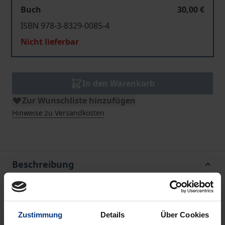
Buch
30,00 €
ISBN 978-3-8329-0085-4
Nicht lieferbar
In den Warenkorb
Zur Wunschliste hinzufügen
Hinweise zu Versandkosten
Beschreibung
Untersucht wird, welche Anforderungen an die
Ausgestaltung von »modernen«
Zustimmung
Details
Über Cookies
Abschreibungsvorschriften zu stellen sind. Auf der