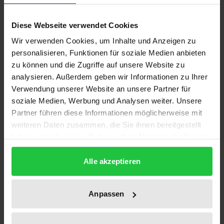
Grundlage der gewonnenen Erkenntnisse werden
Empfehlungen für mögliche Änderungen und
Diese Webseite verwendet Cookies
Reformen der steuerlichen
Wir verwenden Cookies, um Inhalte und Anzeigen zu
Abschreibungsregelungen abgeleitet und deren
personalisieren, Funktionen für soziale Medien anbieten
zu können und die Zugriffe auf unsere Website zu
Konsequenzen für die Attraktivität des Standorts
analysieren. Außerdem geben wir Informationen zu Ihrer
Deutschland aufgezeigt.
Verwendung unserer Website an unsere Partner für
Ausgangspunkt ist eine Analyse der Anforderungen
soziale Medien, Werbung und Analysen weiter. Unsere
an die AfA aus der betriebswirtschaftlichen und der
Partner führen diese Informationen möglicherweise mit
steuerrechtlichen Perspektive. Daneben werden bei
weiteren Daten zusammen, die Sie ihnen bereitgestellt
der Entscheidung über eine mögliche Änderung der
haben oder die sie im Rahmen Ihrer Nutzung der Dienste
gesammelt haben.
AfA auch steuerpolitische und gesamtwirtschaftliche
Alle akzeptieren
Erwägungen berücksichtigt. Ziel sind
Abschreibungsvorschriften, die den Standort
Deutschland attraktiv erscheinen lassen, keinen
Anpassen
Subventionscharakter haben und einfach zu
handhaben sind. Zu diesem Zweck werden die