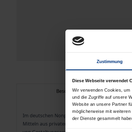
Zustimmung
Diese Webseite verwendet 
Wir verwenden Cookies, um I
Beschreibung
und die Zugriffe auf unsere 
Website an unsere Partner fü
möglicherweise mit weiteren
Im deutschen Nonprofit-Sektor ist neben einem 
der Dienste gesammelt habe
Mitteln aus privaten Zuwendungen und eigenwirtsc