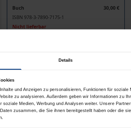
Buch
30,00 €
ISBN 978-3-7890-7175-1
Nicht lieferbar
In den Warenkorb
Zur Wunschliste hinzufü
Details
Hinweise zu Versandkosten
Cookies
nhalte und Anzeigen zu personalisieren, Funktionen für soziale
Bibliografische Angaben
Website zu analysieren. Außerdem geben wir Informationen zu I
r soziale Medien, Werbung und Analysen weiter. Unsere Partner
 Daten zusammen, die Sie ihnen bereitgestellt haben oder die s
quantitativen Wachstum eine Abkehr von der Finanzierung a
n.
haftlichen Tätigkeiten zu verzeichnen. Bei dieser Art der