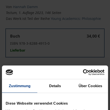
Von
Hannah Damm
Tectum, 1. Auflage 2023, 146 Seiten
Das Werk ist Teil der Reihe
Young Academics: Philosophie
Steuerung globaler Arbeitsmigration von Gesundheitsk
Buch
34,00 €
ISBN 978-3-8288-4915-0
Lieferbar
Preisangaben inkl. MwSt. Abhängig von der Lieferadresse
kann die MwSt. an der Kasse variieren.
In den Warenkorb
Zustimmung
Details
Über Cookies
Zur Wunschliste hinzufügen
Hinweise zu Versandkosten
Diese Webseite verwendet Cookies