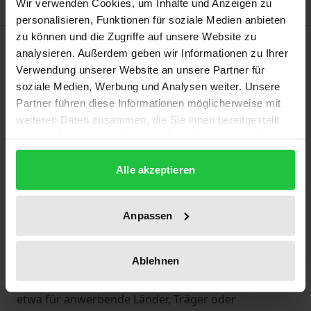
Wir verwenden Cookies, um Inhalte und Anzeigen zu
personalisieren, Funktionen für soziale Medien anbieten
zu können und die Zugriffe auf unsere Website zu
Beschreibung
analysieren. Außerdem geben wir Informationen zu Ihrer
Verwendung unserer Website an unsere Partner für
In dieser Arbeit beleuchtet und beurteilt Hannah
soziale Medien, Werbung und Analysen weiter. Unsere
Partner führen diese Informationen möglicherweise mit
Damm den WHO-Kodex zur Steuerung globaler
weiteren Daten zusammen, die Sie ihnen bereitgestellt
Migration aus christlich-sozialethischer Perspektive.
haben oder die sie im Rahmen Ihrer Nutzung der Dienste
Dazu zieht sie die sozialethischen Prinzipien
gesammelt haben.
Personalität, Solidarität, Subsidiarität und
Alle akzeptieren
Nachhaltigkeit als Beurteilungsmaßstab heran. Bei
der Analyse zeigt sich deutlich die Güte des Kodex,
Anpassen
allerdings sind auch Schwachstellen auszumachen,
die u. a. auf den Status als internationales
Kompromiss-Papier zurückzuführen sind. Daher gilt
Ablehnen
es aus ethischer Perspektive nachzuschärfen, um
etwa für anwerbende Länder, Träger oder