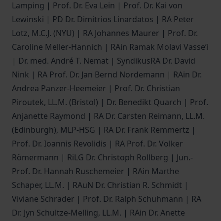
Lamping | Prof. Dr. Eva Lein | Prof. Dr. Kai von
Lewinski | PD Dr. Dimitrios Linardatos | RA Peter
Lotz, M.C.J. (NYU) | RA Johannes Maurer | Prof. Dr.
Caroline Meller-Hannich | RAin Ramak Molavi Vasse’i
| Dr. med. André T. Nemat | SyndikusRA Dr. David
Nink | RA Prof. Dr. Jan Bernd Nordemann | RAin Dr.
Andrea Panzer-Heemeier | Prof. Dr. Christian
Piroutek, LL.M. (Bristol) | Dr. Benedikt Quarch | Prof.
Anjanette Raymond | RA Dr. Carsten Reimann, LL.M.
(Edinburgh), MLP-HSG | RA Dr. Frank Remmertz |
Prof. Dr. Ioannis Revolidis | RA Prof. Dr. Volker
Römermann | RiLG Dr. Christoph Rollberg | Jun.-
Prof. Dr. Hannah Ruschemeier | RAin Marthe
Schaper, LL.M. | RAuN Dr. Christian R. Schmidt |
Viviane Schrader | Prof. Dr. Ralph Schuhmann | RA
Dr. Jyn Schultze-Melling, LL.M. | RAin Dr. Anette