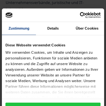
Unternehmensverbände, juristische und IT-
Lehrstühle.
Herausragende Expert:innen
Zustimmung
Details
Über Cookies
Herausgeber Martin Ebers ist Professor für IT-Recht
an der Universität Tartu (Estland) und als
Privatdozent Mitglied der Juristischen Fakultät der
Diese Webseite verwendet Cookies
Humboldt-Universität zu Berlin. Er ist Mitgründer
Wir verwenden Cookies, um Inhalte und Anzeigen zu
und Präsident der RAILS. Neben Forschung und
personalisieren, Funktionen für soziale Medien anbieten
Lehre ist er seit vielen Jahren im Bereich der
zu können und die Zugriffe auf unsere Website zu
Prozessberatung aktiv.
analysieren. Außerdem geben wir Informationen zu Ihrer
Verwendung unserer Website an unsere Partner für
soziale Medien, Werbung und Analysen weiter. Unsere
Die Autor:innen sind erfahrene und
Partner führen diese Informationen möglicherweise mit
ausgewiesene Kenner im Bereich Legal Tech
:
weiteren Daten zusammen, die Sie ihnen bereitgestellt
Prof. Dr. Heribert M. Anzinger | RA Guido Aßhoff,
haben oder die sie im Rahmen Ihrer Nutzung der Dienste
LL.M. | Prof. Dr. Michael Beurskens, LL.M., LL.M.
gesammelt haben.