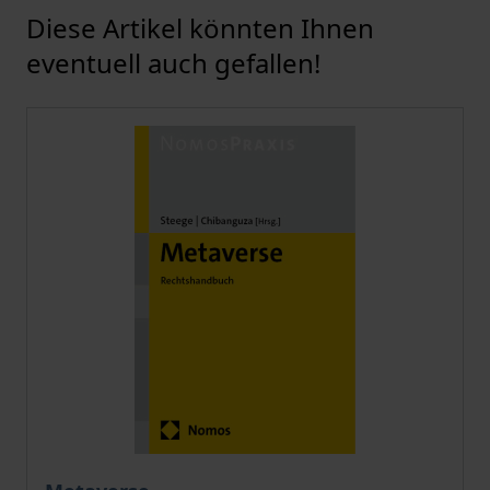
Diese Artikel könnten Ihnen
Karussell überspringen
eventuell auch gefallen!
Der Preis dieses Titels richtet sich nach der gewählt