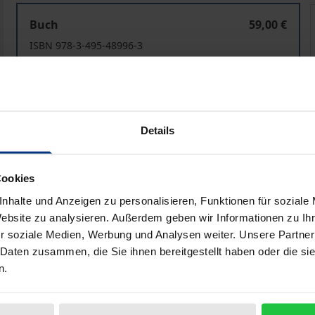
Stiller Zeuge - Bewegtes Leben
Buch
59,00 €
ISBN 978-3-495-48996-3
Lieferbar
Preisangaben inkl. MwSt. Abhängig von der Lieferadresse kann
Details
In den Warenkorb
Zur Wunschliste hinzufü
Hinweise zu Versandkosten
Cookies
nhalte und Anzeigen zu personalisieren, Funktionen für soziale
Website zu analysieren. Außerdem geben wir Informationen zu I
r soziale Medien, Werbung und Analysen weiter. Unsere Partner
Bibliografische Angaben
 Daten zusammen, die Sie ihnen bereitgestellt haben oder die s
n.
en entscheidenden Herausforderungen philosophischer Fo