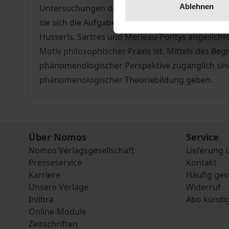
Ablehnen
Untersuchungen dürfen sich nicht vorschnell d
sie sich die Aufgabe stellen, dieses Phänomen me
Husserls, Sartres und Merleau-Pontys angesichts
Motiv philosophischer Praxis ist. Mittels des Beg
phänomenologischer Perspektive zugänglich sind
phänomenologischer Theoriebildung geben.
Über Nomos
Service
Nomos Verlagsgesellschaft
Lieferung 
Presseservice
Kontakt
Karriere
Häufig ges
Unsere Verlage
Widerruf
Inlibra
Abo kündi
Online-Module
Zeitschriften