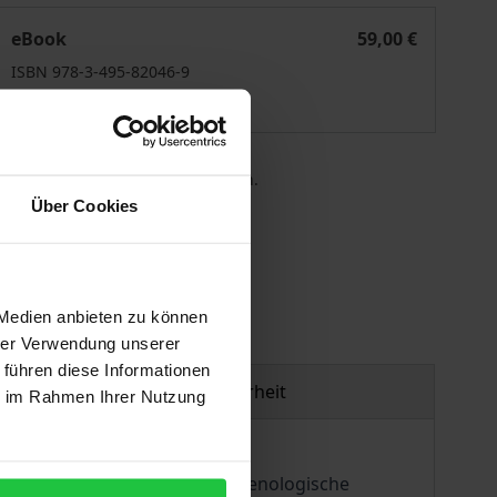
Stiller Zeuge - Bewegtes Leben
eBook
59,00 €
ISBN 978-3-495-82046-9
Lieferbar
 die MwSt. an der Kasse variieren.
Über Cookies
gen
 Medien anbieten zu können
hrer Verwendung unserer
 führen diese Informationen
Produktsicherheit
ie im Rahmen Ihrer Nutzung
rschung. Insbesondere phänomenologische