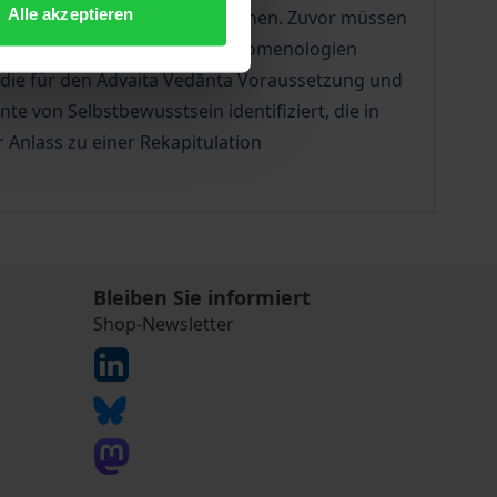
Alle akzeptieren
ifflicher Bestimmungen zu machen. Zuvor müssen
nde Studie zeigt, dass die Phänomenologien
, die für den Advaita Vedānta Voraussetzung und
te von Selbstbewusstsein identifiziert, die in
Anlass zu einer Rekapitulation
Bleiben Sie informiert
Shop-Newsletter