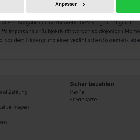
Anpassen
arauf ausrichten, Selbstbewusstsein zum Gegenstand begr
thodisch reflektiert in Erfahrung zu bringen. Die vorliege
 dieser Aufgabe in eine theoretische Verlegenheit geraten
riffs impersonaler Subjektivität werden so diejenigen Momen
, vor dem Hintergrund einer vedāntischen Systematik aber 
Sicher bezahlen
und Zahlung
PayPal
Kreditkarte
tellte Fragen
gen