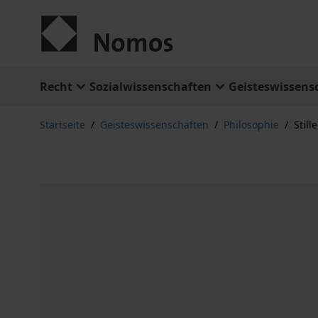
Zum Inhalt springen
Recht
Sozialwissenschaften
Geisteswissens
Startseite
/
Geisteswissenschaften
/
Philosophie
/
Stil