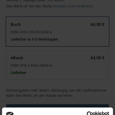
Das Werk ist Teil der Reihe
Studien zum Strafrecht
Strafrechtliche Probleme des Angriffs und der Verteid
Buch
64,00 €
ISBN 978-3-8329-3349-4
Lieferbar in 3-5 Werktagen
Strafrechtliche Probleme des Angriffs und der Verteid
eBook
64,00 €
ISBN 978-3-8452-0846-6
Lieferbar
Preisangaben inkl. MwSt. Abhängig von der Lieferadresse
kann die MwSt. an der Kasse variieren.
In den Warenkorb