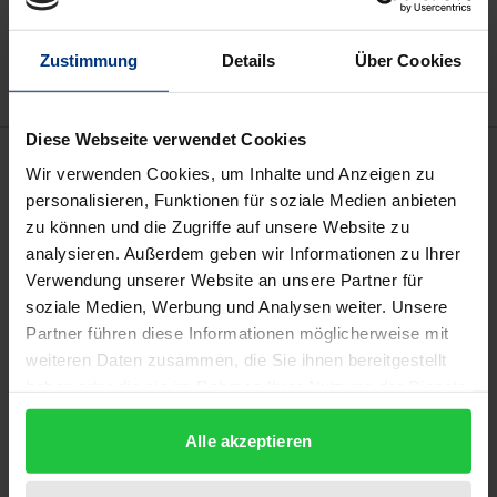
Zur Wunschliste hinzufügen
Hinweise zu Versandkosten
Zustimmung
Details
Über Cookies
Diese Webseite verwendet Cookies
Beschreibung
Wir verwenden Cookies, um Inhalte und Anzeigen zu
personalisieren, Funktionen für soziale Medien anbieten
Angriffe und Verteidigungsmaßnahmen in
zu können und die Zugriffe auf unsere Website zu
Computernetzen werfen eine Reihe juristischer
analysieren. Außerdem geben wir Informationen zu Ihrer
Verwendung unserer Website an unsere Partner für
Fragestellungen auf. Die Arbeit befasst sich deshalb
soziale Medien, Werbung und Analysen weiter. Unsere
im ersten Teil mit den strafrechtlichen – sowie in
Partner führen diese Informationen möglicherweise mit
Exkursen mit den zivilrechtlichen sowie öffentlich-
weiteren Daten zusammen, die Sie ihnen bereitgestellt
rechtlichen – Aspekten des sogenannten „Hackens“,
haben oder die sie im Rahmen Ihrer Nutzung der Dienste
also des Ausspionierens und Angreifens von sowie
gesammelt haben.
des Eindringens und Manipulierens in
Alle akzeptieren
Computernetzen. Dabei wird unter anderem