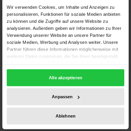
Wir verwenden Cookies, um Inhalte und Anzeigen zu
personalisieren, Funktionen für soziale Medien anbieten
Bibliografische Angaben
zu können und die Zugriffe auf unsere Website zu
analysieren. Außerdem geben wir Informationen zu Ihrer
Verwendung unserer Website an unsere Partner für
Auflage
soziale Medien, Werbung und Analysen weiter. Unsere
1
Partner führen diese Informationen möglicherweise mit
weiteren Daten zusammen, die Sie ihnen bereitgestellt
ISBN
haben oder die sie im Rahmen Ihrer Nutzung der Dienste
978-3-7890-0138-3
gesammelt haben.
Alle akzeptieren
Erscheinungsdatum
01.01.1975
Anpassen
Erscheinungsjahr
1975
Ablehnen
Verlag