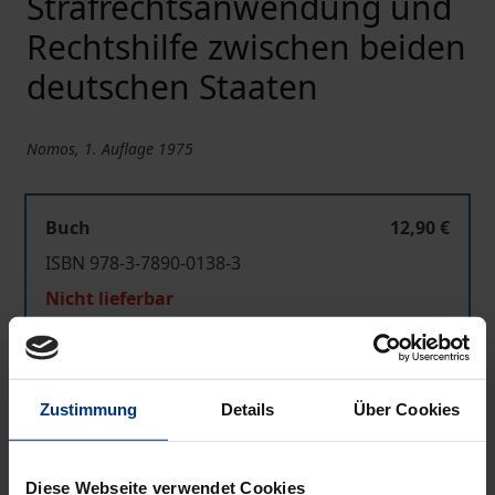
Strafrechtsanwendung und
Rechtshilfe zwischen beiden
deutschen Staaten
Nomos, 1. Auflage 1975
Buch
12,90 €
ISBN 978-3-7890-0138-3
Nicht lieferbar
In den Warenkorb
Zustimmung
Details
Über Cookies
Zur Wunschliste hinzufügen
Hinweise zu Versandkosten
Diese Webseite verwendet Cookies