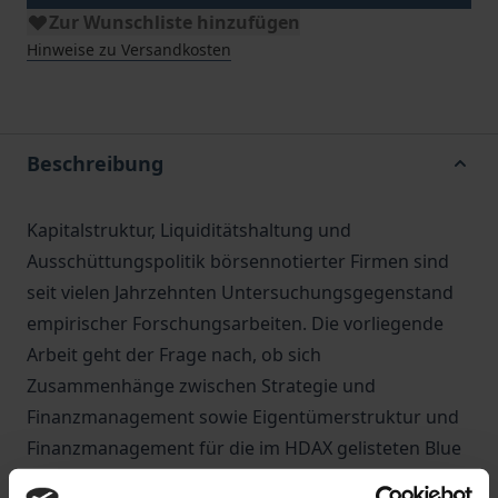
Zur Wunschliste hinzufügen
Hinweise zu Versandkosten
Beschreibung
Kapitalstruktur, Liquiditätshaltung und
Ausschüttungspolitik börsennotierter Firmen sind
seit vielen Jahrzehnten Untersuchungsgegenstand
empirischer Forschungsarbeiten. Die vorliegende
Arbeit geht der Frage nach, ob sich
Zusammenhänge zwischen Strategie und
Finanzmanagement sowie Eigentümerstruktur und
Finanzmanagement für die im HDAX gelisteten Blue
Chips belegen lassen. Der Einfluss der Strategie auf