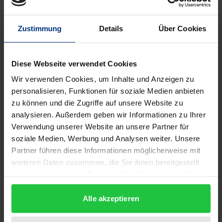
die drei Finanzmanagement-Kenngrößen
Verschuldungsgrad, Liquiditätshaltung und
Zustimmung
Details
Über Cookies
Ausschüttungsquote wird anhand konkreter
Ansätze der Literatur zum strategischen
Management untersucht. Die vorliegende Arbeit
Diese Webseite verwendet Cookies
analysiert dabei den Zusammenhang zwischen
Wir verwenden Cookies, um Inhalte und Anzeigen zu
Diversifikations-, Innovations- und
personalisieren, Funktionen für soziale Medien anbieten
Wachstumsstrategie und dem Finanzmanagement
zu können und die Zugriffe auf unsere Website zu
analysieren. Außerdem geben wir Informationen zu Ihrer
erstmals für ein Sample deutscher Unternehmen.
Verwendung unserer Website an unsere Partner für
Zur Untersuchung des Einflusses der
soziale Medien, Werbung und Analysen weiter. Unsere
Eigentümerstruktur werden drei konkrete
Partner führen diese Informationen möglicherweise mit
Eigentümergruppen näher betrachtet, die sich
weiteren Daten zusammen, die Sie ihnen bereitgestellt
aufgrund spezifischer Interessen und Motive
haben oder die sie im Rahmen Ihrer Nutzung der Dienste
deutlich von anderen Aktionären unterscheiden.
gesammelt haben.
Alle akzeptieren
Treten das Management (z. B. Gründerteams) oder
Familien (insbesondere Nachfahren der Gründer) als