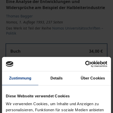
Eine Analyse der Entwicklungen und
Widersprüche am Beispiel der Halbleiterindustrie
Thomas Bagger
Nomos, 1. Auflage 1993, 237 Seiten
Das Werk ist Teil der Reihe
Nomos Universitätsschriften –
Politik
Buch
34,00 €
ISBN 978-3-7890-2867-0
Nicht lieferbar
Zustimmung
Details
Über Cookies
In den Warenkorb
Diese Webseite verwendet Cookies
Zur Wunschliste hinzufügen
Hinweise zu Versandkosten
Wir verwenden Cookies, um Inhalte und Anzeigen zu
personalisieren, Funktionen für soziale Medien anbieten