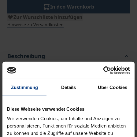
In den Warenkorb
Zur Wunschliste hinzufügen
Hinweise zu Versandkosten
Beschreibung
Die Zementindustrie in den reifen Märkten Europas,
die ein praktisches Beispiel eines nahezu
Zustimmung
Details
Über Cookies
homogenen Oligopols darstellt, ist durch
strukturelle Überkapazitäten geprägt. Dennoch
fallen zwischen einzelnen Märkten zum Teil in
Diese Webseite verwendet Cookies
direkter Nähe erhebliche Preisunterschiede auf,
Wir verwenden Cookies, um Inhalte und Anzeigen zu
obwohl grundsätzlich die Möglichkeit besteht, durch
personalisieren, Funktionen für soziale Medien anbieten
zu können und die Zugriffe auf unsere Website zu
Rückgriff auf Bahn bzw. Binnenschiff Zement auch