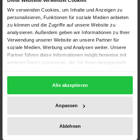
Harenberg redaktionell verantwortet wurde. Die
Wir verwenden Cookies, um Inhalte und Anzeigen zu
Herausgeber – ein General und ein Friedensforscher
personalisieren, Funktionen für soziale Medien anbieten
– haben aus Manuskripten dieser einzigartigen
zu können und die Zugriffe auf unsere Website zu
Sendung einen Karl-Heinz Harenberg gewidmeten
analysieren. Außerdem geben wir Informationen zu Ihrer
Reader zusammengestellt, in dem Sicherheitspolitik
Verwendung unserer Website an unsere Partner für
kritisch diskutiert und kommentiert wird.
soziale Medien, Werbung und Analysen weiter. Unsere
Wissenschaftler, Journalisten und Offiziere greifen
Partner führen diese Informationen möglicherweise mit
weiteren Daten zusammen, die Sie ihnen bereitgestellt
Themen auf, die nach dem 11. September an
haben oder die sie im Rahmen Ihrer Nutzung der Dienste
Aktualität noch gewonnen haben: Kampfeinsätze
gesammelt haben.
mit und ohne Mandat, der Wandel der NATO vom
Alle akzeptieren
Verteidigungsbündnis zum weltweiten
Krisenmanager, die Zukunft von UNO, OSZE, EU und
Anpassen
NATO, Rüstungskontrolle und Proliferation, die
Pläne für einen Raketenschild und schließlich die
Transformation der Bundeswehr zu den
Ablehnen
»Streitkräften der Zukunft«. Einleitend würdigen