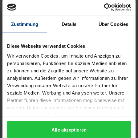
In den Warenkorb
Zur Wunschliste hinzufügen
Hinweise zu Versandkosten
Zustimmung
Details
Über Cookies
Diese Webseite verwendet Cookies
Beschreibung
Wir verwenden Cookies, um Inhalte und Anzeigen zu
personalisieren, Funktionen für soziale Medien anbieten
Im Juni 2021 nahm die Europäische
zu können und die Zugriffe auf unsere Website zu
Staatsanwaltschaft (EPPO) ihre Tätigkeit zur
analysieren. Außerdem geben wir Informationen zu Ihrer
Verwendung unserer Website an unsere Partner für
Ermittlung und Verfolgung von Straftaten zum
soziale Medien, Werbung und Analysen weiter. Unsere
Nachteil der finanziellen Interessen der
Partner führen diese Informationen möglicherweise mit
Europäischen Union auf. Auf der Grundlage erster
weiteren Daten zusammen, die Sie ihnen bereitgestellt
praktischer Erfahrungen und theoretischer
haben oder die sie im Rahmen Ihrer Nutzung der Dienste
Überlegungen zur Funktionsweise der EPPO haben
gesammelt haben.
sich mehrere Bereiche ergeben, in denen
Alle akzeptieren