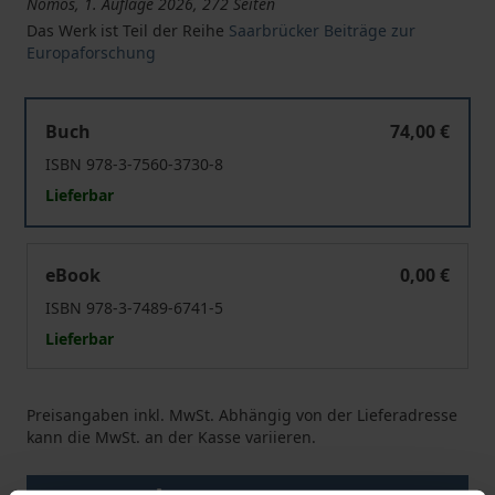
Nomos, 1. Auflage 2026, 272 Seiten
Das Werk ist Teil der Reihe
Saarbrücker Beiträge zur
Europaforschung
Strengthening the Future of the European Public Prosec
Buch
74,00 €
ISBN 978-3-7560-3730-8
Lieferbar
Strengthening the Future of the European Public Prosec
eBook
0,00 €
ISBN 978-3-7489-6741-5
Lieferbar
Preisangaben inkl. MwSt. Abhängig von der Lieferadresse
kann die MwSt. an der Kasse variieren.